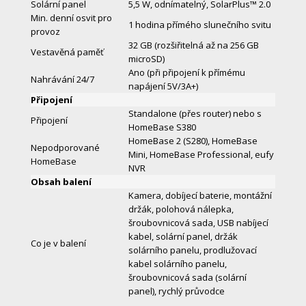
Solární panel
5,5 W, odnímatelný, SolarPlus™ 2.0
Min. denní osvit pro
1 hodina přímého slunečního svitu
provoz
32 GB (rozšiřitelná až na 256 GB
Vestavěná paměť
microSD)
Ano (při připojení k přímému
Nahrávání 24/7
napájení 5V/3A+)
Připojení
Standalone (přes router) nebo s
Připojení
HomeBase S380
HomeBase 2 (S280), HomeBase
Nepodporované
Mini, HomeBase Professional, eufy
HomeBase
NVR
Obsah balení
Kamera, dobíjecí baterie, montážní
držák, polohová nálepka,
šroubovnicová sada, USB nabíjecí
kabel, solární panel, držák
Co je v balení
solárního panelu, prodlužovací
kabel solárního panelu,
šroubovnicová sada (solární
panel), rychlý průvodce