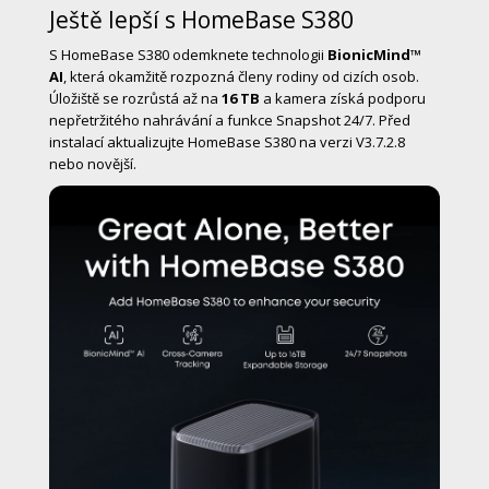
Ještě lepší s HomeBase S380
S HomeBase S380 odemknete technologii
BionicMind™
AI
, která okamžitě rozpozná členy rodiny od cizích osob.
Úložiště se rozrůstá až na
16 TB
a kamera získá podporu
nepřetržitého nahrávání a funkce Snapshot 24/7. Před
instalací aktualizujte HomeBase S380 na verzi V3.7.2.8
nebo novější.