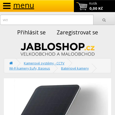
menu
Košík
0,00 Kč
Přihlásit se
Zaregistrovat se
Kamerové systémy - CCTV
Wi-Fi kamery Eufy, Baseus
Bateriové kamery