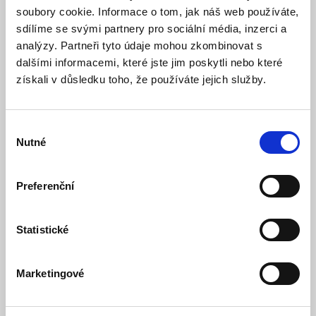
soubory cookie. Informace o tom, jak náš web používáte,
sdílíme se svými partnery pro sociální média, inzerci a
analýzy. Partneři tyto údaje mohou zkombinovat s
dalšími informacemi, které jste jim poskytli nebo které
získali v důsledku toho, že používáte jejich služby.
Výběr
Nutné
souhlasu
Snadná instalace
Preferenční
eufyCam S4 funguje samostatně bez potřeby HomeBase –
stačí ji připojit k routeru. Disponuje
lokální AI detekcí
Statistické
osob, vozidel a domácích zvířat a
32 GB vestavěné
paměti
rozšiřitelné až na 256 GB pomocí microSD karty.
Montážní sada a polohová nálepka jsou součástí balení
Marketingové
pro rychlé upevnění.