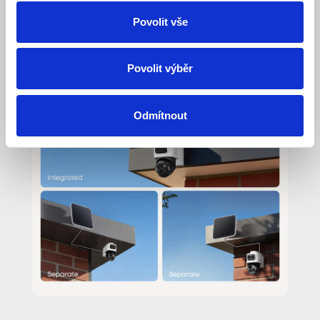
Povolit vše
Povolit výběr
Odmítnout