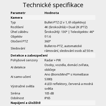
Technické specifikace
Parametr
Hodnota
Kamera
Typ
Bullet-PTZ (2 v 1, tři objektivy)
Rozlišení
4K (širokoúhlá) + Dual 2K (PTZ)
Úhel záběru
Širokoúhlý: 130° | Teleobjektiv: 46°
Objektiv
f/1.6
Otočení PTZ
360°
Bullet-to-PTZ, automatické
Sledování
rámování, sledování osob až 50 m
Detekce a zabezpečení
Pohybové senzory
Radar + PIR
Osoby, vozidla, domácí zvířata,
AI detekce
obličeje
Ano (BionicMind™ s HomeBase
AI samo-učení
S380)
4 LED reflektory, červená a modrá
Výstražné světla
světla
Siréna
105 dB
Odolnost
IP65
Napájení a úložiště