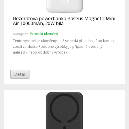
Bezdrátová powerbanka Baseus Magnetic Mini
Air 10000mAh, 20W bílá
Produkt ukončen
Dostupnost:
Tento výrobek je ukončený a už se nedá objednat. Pod kartou
zboží ve složce Podobné výrobky je případně uvedený
náhradní nebo obdobný výrobek.
Detail