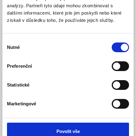
analýzy. Partneři tyto údaje mohou zkombinovat s
dalšími informacemi, které jste jim poskytli nebo které
získali v důsledku toho, že používáte jejich služby.
Bezdrátová powerbanka Baseus Nomos Qi2
Výběr
10000mAh, 45W, s kabelem USB-C šedá
Nutné
souhlasu
Produkt ukončen
Dostupnost:
Tento výrobek je ukončený a už se nedá objednat. Pod kartou
Preferenční
zboží ve složce Podobné výrobky je případně uvedený
náhradní nebo obdobný výrobek.
Statistické
Detail
Marketingové
Povolit vše