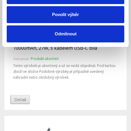
Povolit výběr
Odmítnout
Bezdrátová powerbanka Baseus PicoGo Qi2
10000mAh, 27W, s kabelem USB-C bílá
Produkt ukončen
Dostupnost:
Tento výrobek je ukončený a už se nedá objednat. Pod kartou
zboží ve složce Podobné výrobky je případně uvedený
náhradní nebo obdobný výrobek.
Detail