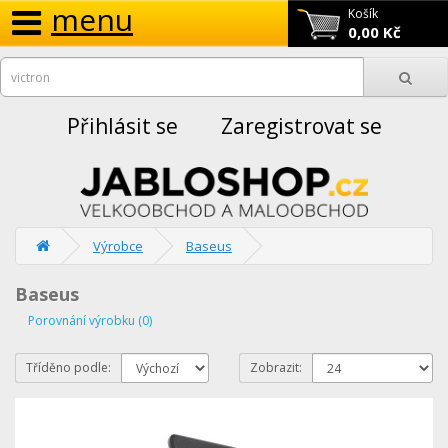
menu
Košík
0,00 Kč
Přihlásit se
Zaregistrovat se
Výrobce
Baseus
Baseus
Porovnání výrobku (0)
Tříděno podle:
Zobrazit: