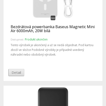
Bezdrátová powerbanka Baseus Magnetic Mini
Air 6000mAh, 20W bílá
Produkt ukončen
Dostupnost:
Tento výrobek je ukončený a už se nedá objednat. Pod kartou
zboží ve složce Podobné výrobky je případně uvedený
náhradní nebo obdobný výrobek.
Detail