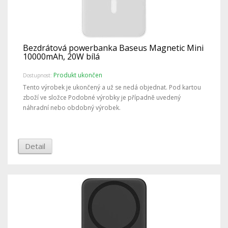
Bezdrátová powerbanka Baseus Magnetic Mini
10000mAh, 20W bílá
Produkt ukončen
Dostupnost:
Tento výrobek je ukončený a už se nedá objednat. Pod kartou
zboží ve složce Podobné výrobky je případně uvedený
náhradní nebo obdobný výrobek.
Detail