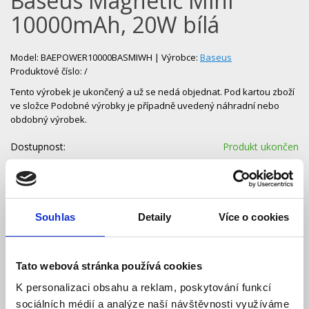
Baseus Magnetic Mini
10000mAh, 20W bílá
Model: BAEPOWER10000BASMIWH | Výrobce:
Baseus
Produktové číslo: /
Tento výrobek je ukončený a už se nedá objednat. Pod kartou zboží
ve složce Podobné výrobky je případně uvedený náhradní nebo
obdobný výrobek.
Dostupnost:
Produkt ukončen
Souhlas
Detaily
Více o cookies
Popis
Ke stažení (0)
Tato webová stránka používá cookies
Powerbanka Baseus Magnetic Mini
K personalizaci obsahu a reklam, poskytování funkcí
10000mAh 20W (bílá).
sociálních médií a analýze naší návštěvnosti využíváme