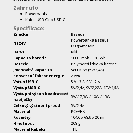
Zahrnuto
Powerbanka
Kabel USB-C na USB-C
Specifikace:
Značka
Baseus
Powerbanka Baseus
Název
Magnetic Mini
Barva
Bílá
Kapacita baterie
10000mAh / 38,5Wh
Baterie
Polymerní lithiová baterie
Jmenovitá kapacita
5800mAh (5V/2,4A)
Konverzní faktor energie
≥75%
Vstup USB-C
5 V - 3 A, 9 V - 2 A
Výstup USB-C
5V/2,4A; 9V/2,22A; 12V/1,5A
Výstupní výkon bezdrátové
5W / 7,5W / 10W / 15W
nabíječky
Celkový výstupní proud
5V/2,4A
Materiál
PC+ABS
Rozměry
104,6 x 68,9 x 20 mm
Hmotnost
208 g
Materiál kabelu
TPE