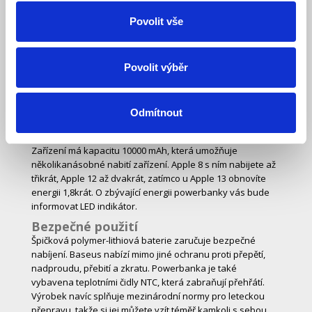
nabíjení.
Povolit vše
Široká kompatibilita
Pomocí této praktické powerbanky můžete snadno nabíjet
většinu oblíbených zařízení. Výrobek umožňuje rychlé
Povolit výběr
nabíjení iPhonů řady 12-13 a je kompatibilní mimo jiné také
s telefony Xiaomi a Huawei. Umožňuje také napájet tablety
a bezdrátová sluchátka. Díky kapacitě celých 10 000 mAh ji
Odmítnout
nebudete muset nabíjet příliš často.
Velká kapacita
Zařízení má kapacitu 10000 mAh, která umožňuje
několikanásobné nabití zařízení. Apple 8 s ním nabijete až
třikrát, Apple 12 až dvakrát, zatímco u Apple 13 obnovíte
energii 1,8krát. O zbývající energii powerbanky vás bude
informovat LED indikátor.
Bezpečné použití
Špičková polymer-lithiová baterie zaručuje bezpečné
nabíjení. Baseus nabízí mimo jiné ochranu proti přepětí,
nadproudu, přebití a zkratu. Powerbanka je také
vybavena teplotními čidly NTC, která zabraňují přehřátí.
Výrobek navíc splňuje mezinárodní normy pro leteckou
přepravu, takže si jej můžete vzít téměř kamkoli s sebou.