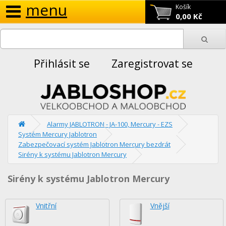
menu
Košík
0,00 Kč
Přihlásit se
Zaregistrovat se
Alarmy JABLOTRON - JA-100, Mercury - EZS
Systém Mercury Jablotron
Zabezpečovací systém Jablotron Mercury bezdrát
Sirény k systému Jablotron Mercury
Sirény k systému Jablotron Mercury
Vnitřní
Vnější