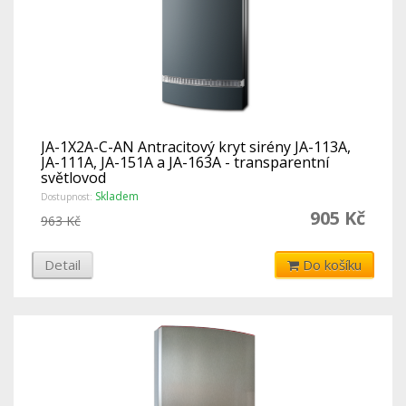
JA-1X2A-C-AN Antracitový kryt sirény JA-113A,
JA-111A, JA-151A a JA-163A - transparentní
světlovod
Skladem
Dostupnost:
905 Kč
963 Kč
Detail
Do košíku