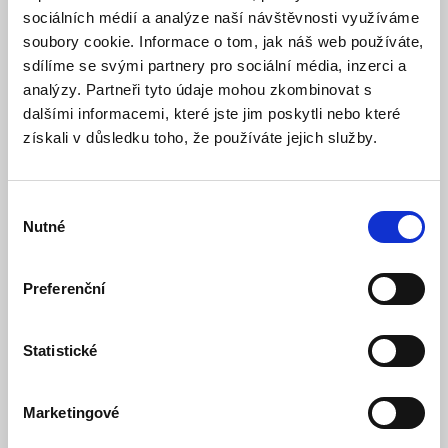
Detail
sociálních médií a analýze naší návštěvnosti využíváme
soubory cookie. Informace o tom, jak náš web používáte,
sdílíme se svými partnery pro sociální média, inzerci a
analýzy. Partneři tyto údaje mohou zkombinovat s
dalšími informacemi, které jste jim poskytli nebo které
získali v důsledku toho, že používáte jejich služby.
Výběr
Nutné
souhlasu
JA-1X2A-C-WH Bílý kryt sirény JA-113A, JA-111A,
Preferenční
JA-151A a JA-163A - transparentní světlovod
Skladem
Dostupnost:
Statistické
905 Kč
963 Kč
Detail
Do košíku
Marketingové