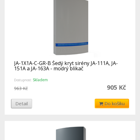
JA-1X1A-C-GR-B Šedý kryt sirény JA-111A, JA-
151A a JA-163A - modrý blikač
Skladem
Dostupnost:
905 Kč
963 Kč
Detail
Do košíku