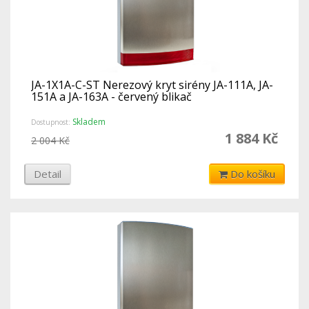
JA-1X1A-C-ST Nerezový kryt sirény JA-111A, JA-
151A a JA-163A - červený blikač
Skladem
Dostupnost:
1 884 Kč
2 004 Kč
Detail
Do košíku