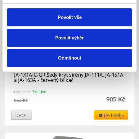
Povolit vše
Povolit výběr
Odmítnout
JA-1X1A-C-GR Šedý kryt sirény JA-111A, JA-151A
a JA-163A - červený blikač
Skladem
Dostupnost:
905 Kč
963 Kč
Detail
Do košíku