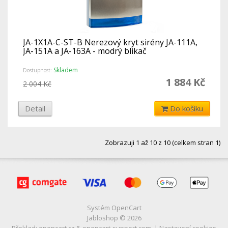
JA-1X1A-C-ST-B Nerezový kryt sirény JA-111A,
JA-151A a JA-163A - modrý blikač
Skladem
Dostupnost:
1 884 Kč
2 004 Kč
Detail
Do košíku
Zobrazuji 1 až 10 z 10 (celkem stran 1)
Systém
OpenCart
Jabloshop © 2026
Překlad:
opencart.cz
&
opencart-support.com
. |
Nastavení cookies