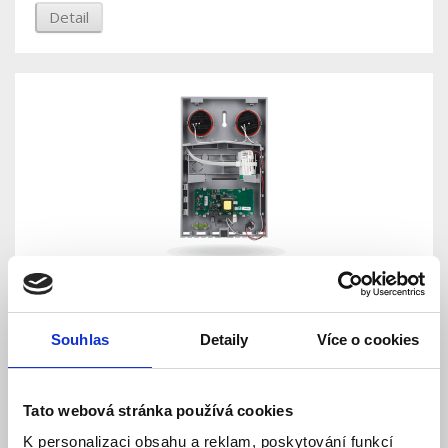
Detail
JA-163A RB Bezdrátová venkovní bateriová
siréna, bez baterie
Souhlas
Detaily
Více o cookies
Skladem
Dostupnost:
Pro koncové zákazníky neprodejné.
Tato webová stránka používá cookies
K personalizaci obsahu a reklam, poskytování funkcí