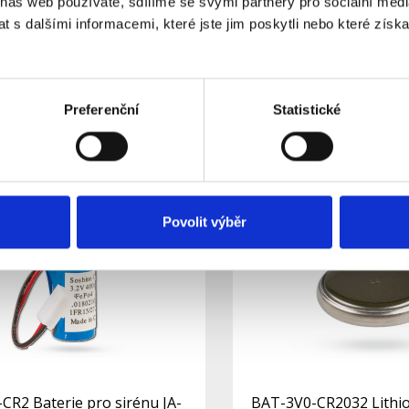
 náš web používáte, sdílíme se svými partnery pro sociální média
 s dalšími informacemi, které jste jim poskytli nebo které získa
terie do dálkových
BAT-3V6-1/2AA-LS Lith
a zvonkových tlačítek, 6V
kladem
Skladem
Dostupnost:
34 Kč
148 Kč
Preferenční
Statistické
Do košíku
Detail
Povolit výběr
CR2 Baterie pro sirénu JA-
BAT-3V0-CR2032 Lithio