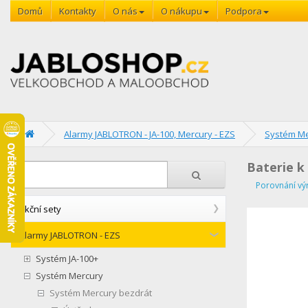
Domů
Kontakty
O nás
O nákupu
Podpora
Alarmy JABLOTRON - JA-100, Mercury - EZS
Systém Me
Baterie k
Porovnání vý
Akční sety
Alarmy JABLOTRON - EZS
Systém JA-100+
Systém Mercury
Systém Mercury bezdrát