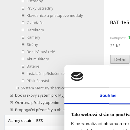
Ústředny
Prvky ústředny
Klávesnice a přístupové moduly
BAT-1V5-
Ovladače
Detektory
Kamery
S
Dostupnost:
Sirény
23 Kč
Bezdrátová relé
Akumulátory
Detail
Baterie
Instalační příslušenství
Příslušenství
Systém Mercury sběrnice
Docházkový systém pro MyJablotron
Souhlas
Ochrana před vytopením
Propagační předměty a oblečení
Tato webová stránka použív
Alarmy ostatní - EZS
K personalizaci obsahu a re