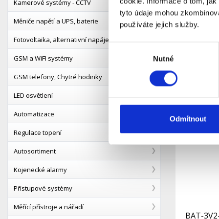
cookie. Informace o tom, jak
Kamerové systémy - CCTV
tyto údaje mohou zkombinovat
BAT-6 Ba
Měniče napětí a UPS, baterie
ovladačù 
používáte jejich služby.
Fotovoltaika, alternativní napájení
S
Dostupnost:
Výběr
36 Kč
GSM a WiFI systémy
Nutné
souhlasu
GSM telefony, Chytré hodinky
Detail
LED osvětlení
Automatizace
Odmítnout
Regulace topení
Autosortiment
Kojenecké alarmy
Přístupové systémy
Měřící přístroje a nářadí
BAT-3V2-