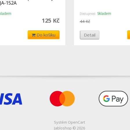
 JA-152A
kladem
Skladem
Dostupnost:
125 Kč
44 Kč
Do košíku
Detail
Systém
OpenCart
Jabloshop © 2026