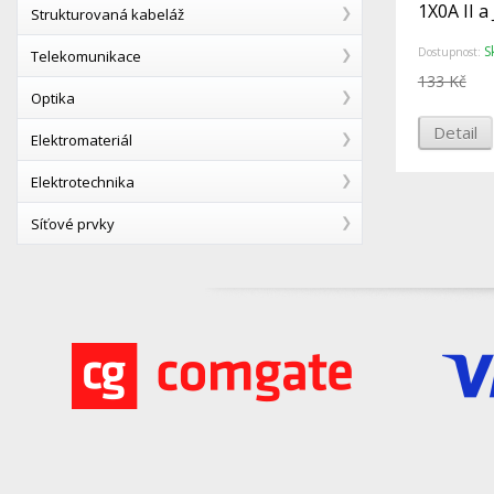
1X0A II a
Strukturovaná kabeláž
S
Dostupnost:
Telekomunikace
133 Kč
Optika
Detail
Elektromateriál
Elektrotechnika
Síťové prvky