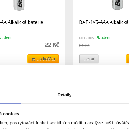
AA Alkalická baterie
BAT-1V5-AAA Alkalická
kladem
Skladem
Dostupnost:
22 Kč
21 Kč
Do košíku
Detail
Detaily
á cookies
klam, poskytování funkcí sociálních médií a analýze naší návšt