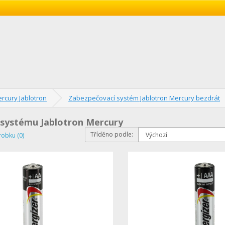
rcury Jablotron
Zabezpečovací systém Jablotron Mercury bezdrát
 systému Jablotron Mercury
Tříděno podle:
robku (0)