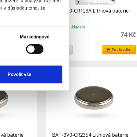
, inzerci a analýzy. Partneři
li v důsledku toho, že
iová baterie
BAT-3V0-CR123A Lithiová baterie
Skladem
Dostupnost:
139 Kč
74 Kč
79 Kč
Marketingové
Do košíku
Detail
Do košíku
Povolit vše
vá baterie
BAT-3V0-CR2354 Lithiová baterie