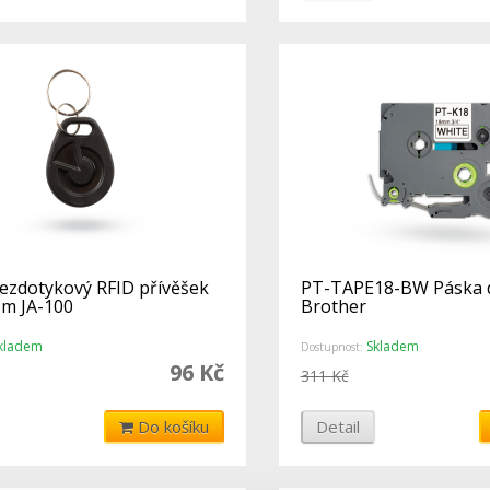
Bezdotykový RFID přívěšek
PT-TAPE18-BW Páska d
ém JA-100
Brother
kladem
Skladem
Dostupnost:
96 Kč
311 Kč
Do košíku
Detail