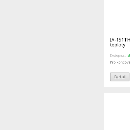
JA-151TH
teploty
S
Dostupnost:
Pro koncové
Detail