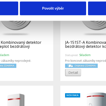
Povolit výběr
 Kombinovaný detektor
JA-151ST-A Kombinov
teplot bezdrátový
bezdrátový detektor ko
kladem
Skladem
Dostupnost:
 zákazníky neprodejné.
Pro koncové zákazníky neprod
Detail