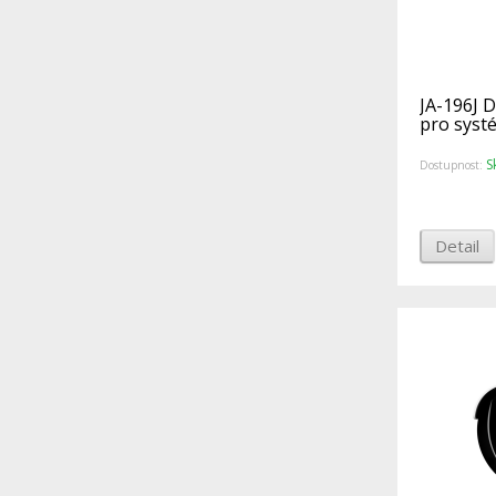
JA-196J 
pro syst
S
Dostupnost:
Detail