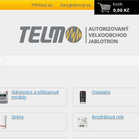
Košík
Přihlásit se
Zaregistrovat se
0,00 Kč
Klávesnice a přístupové
Ovladače
moduly
Sirény
Bezdrátová relé