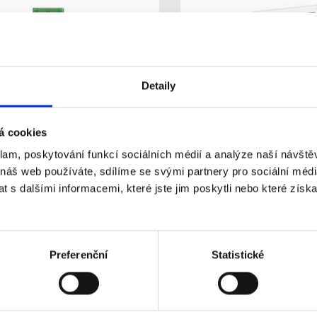
Detaily
á cookies
klam, poskytování funkcí sociálních médií a analýze naší návšt
Sběrnicový modul pro
JA-150A II Bezdrátová s
vé připojení komponentů
 náš web používáte, sdílíme se svými partnery pro sociální média
 s dalšími informacemi, které jste jim poskytli nebo které získa
kladem
posledni kusy skla
Dostupnost:
 zákazníky neprodejné.
Pro koncové zákazníky neprod
Detail
Preferenční
Statistické