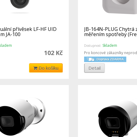
Duální přívěsek LF-HF UID
JB-164N-PLUG Chytrá 
ém JA-100
měřením spotřeby (Fre
kladem
Skladem
Dostupnost:
102 Kč
Pro koncové zákazníky neprod
Do košíku
Detail