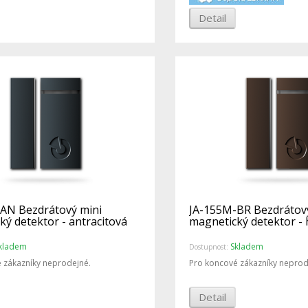
Detail
AN Bezdrátový mini
JA-155M-BR Bezdrátov
ký detektor - antracitová
magnetický detektor -
kladem
Skladem
Dostupnost:
 zákazníky neprodejné.
Pro koncové zákazníky neprod
Detail