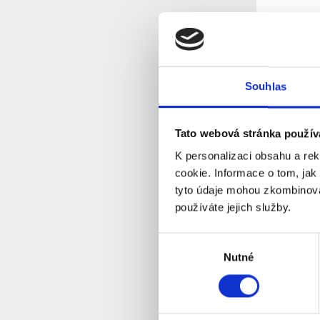
Souhlas
Tato webová stránka použív
K personalizaci obsahu a re
JA-111R 
bezdráto
cookie. Informace o tom, jak
JA-100
tyto údaje mohou zkombinovat
S
Dostupnost:
používáte jejich služby.
Pro koncové
Výběr
Detail
Nutné
souhlasu