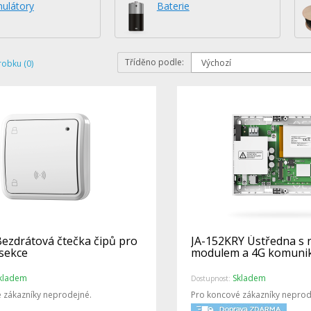
ulátory
Baterie
Tříděno podle:
robku (0)
Bezdrátová čtečka čipů pro
JA-152KRY Ústředna s 
 sekce
modulem a 4G komuni
kladem
Skladem
Dostupnost:
 zákazníky neprodejné.
Pro koncové zákazníky neprod