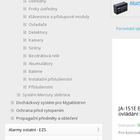
Ústředny
Akum
Prvky ústředny
Klávesnice a přístupové moduly
Ovladače
Porovnání vý
Detektory
Kamery
Sirény
Bezdrátová relé
Akumulátory
Baterie
Instalační příslušenství
Příslušenství
Systém Mercury sběrnice
Docházkový systém pro MyJablotron
JA-151E 
Ochrana před vytopením
ovládání
Propagační předměty a oblečení
S
Dostupnost:
Alarmy ostatní - EZS
Pro koncové