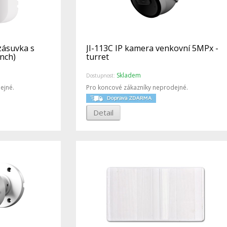
zásuvka s
JI-113C IP kamera venkovní 5MPx -
nch)
turret
Skladem
Dostupnost:
ejné.
Pro koncové zákazníky neprodejné.
Detail