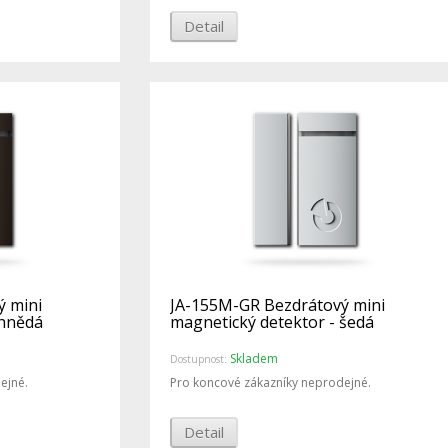
Detail
ý mini
JA-155M-GR Bezdrátový mini
 hnědá
magnetický detektor - šedá
Skladem
Dostupnost:
ejné.
Pro koncové zákazníky neprodejné.
Detail