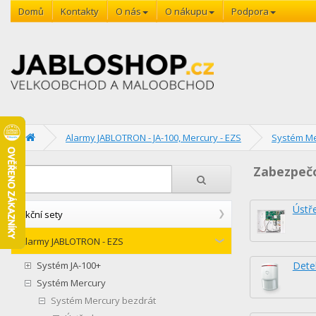
Domů
Kontakty
O nás
O nákupu
Podpora
Alarmy JABLOTRON - JA-100, Mercury - EZS
Systém Me
Zabezpečo
Ústř
Akční sety
Alarmy JABLOTRON - EZS
Systém JA-100+
Dete
Systém Mercury
Systém Mercury bezdrát