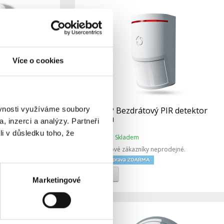
Více o cookies
ěvnosti využíváme soubory
iréna vnitřní
JA-150P Bezdrátový PIR detektor
pohybu
, inzerci a analýzy. Partneři
li v důsledku toho, že
dem
Skladem
Dostupnost:
ejné.
Pro koncové zákazníky neprodejné.
Detail
Marketingové