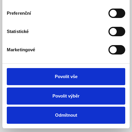
Preferenční
Systém
OpenCart
Jabloshop © 2026
Překlad:
opencart.cz
&
opencart-support.com
. |
Nastavení cookies
Statistické
Marketingové
Povolit vše
Povolit výběr
Odmítnout