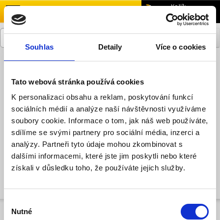
menu
Košík
0,00 Kč
Souhlas
Detaily
Více o cookies
Přihlásit se
Zaregistrovat se
Tato webová stránka používá cookies
K personalizaci obsahu a reklam, poskytování funkcí
sociálních médií a analýze naší návštěvnosti využíváme
Měřící přístroje a nářadí
Nářadí a nástroje
soubory cookie. Informace o tom, jak náš web používáte,
Laserové vodováhy
sdílíme se svými partnery pro sociální média, inzerci a
analýzy. Partneři tyto údaje mohou zkombinovat s
Laserové vodováhy
dalšími informacemi, které jste jim poskytli nebo které
získali v důsledku toho, že používáte jejich služby.
Pokračovat
Výběr
Nutné
souhlasu