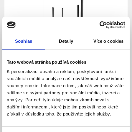
Souhlas
Detaily
Více o cookies
ADSL router TP-Link Archer VR300 VDSL/ADSL
MODEM 4xLAN, WIFI 2,4GHz a 5GHz
Tato webová stránka používá cookies
Skladem
K personalizaci obsahu a reklam, poskytování funkcí
Dostupnost:
1 329 Kč
sociálních médií a analýze naší návštěvnosti využíváme
soubory cookie. Informace o tom, jak náš web používáte,
sdílíme se svými partnery pro sociální média, inzerci a
Detail
analýzy. Partneři tyto údaje mohou zkombinovat s
dalšími informacemi, které jste jim poskytli nebo které
získali v důsledku toho, že používáte jejich služby.