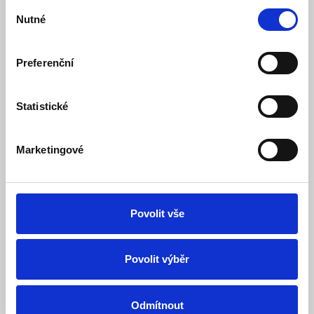
Výběr
Nutné
souhlasu
Preferenční
ADSL router TP-Link Archer VR400 VDSL/ADSL
Statistické
MODEM 4xGLAN, 2x USB, WIFI 2,4GHz a 5GHz
Produkt ukončen
Dostupnost:
Marketingové
Tento výrobek je ukončený a už se nedá objednat. Pod kartou
zboží ve složce Podobné výrobky je případně uvedený
náhradní nebo obdobný výrobek.
Povolit vše
Detail
Povolit výběr
Odmítnout