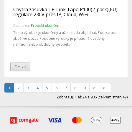
Chytrá zásuvka TP-Link Tapo P100(2-pack)(EU)
regulace 230V přes IP, Cloud, WiFi
Produkt ukončen
Dostupnost:
Tento výrobek je ukončený a už se nedá objednat. Pod kartou
zboží ve složce Podobné výrobky je případně uvedený
náhradní nebo obdobný výrobek.
Detail
1
2
3
4
5
6
7
8
9
>
>|
Zobrazuji 1 až 24 z 986 (celkem stran 42)