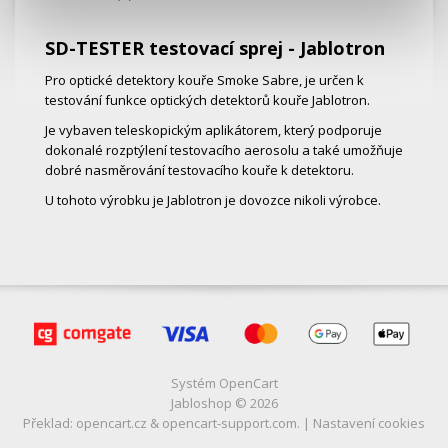
SD-TESTER testovací sprej - Jablotron
Pro optické detektory kouře Smoke Sabre, je určen k
testování funkce optických detektorů kouře Jablotron.
Je vybaven teleskopickým aplikátorem, který podporuje
dokonalé rozptýlení testovacího aerosolu a také umožňuje
dobré nasměrování testovacího kouře k detektoru.
U tohoto výrobku je Jablotron je dovozce nikoli výrobce.
Systém
OpenCart
Jabloshop © 2026
Překlad:
opencart.cz
&
opencart-support.com
. |
Nastavení cookies