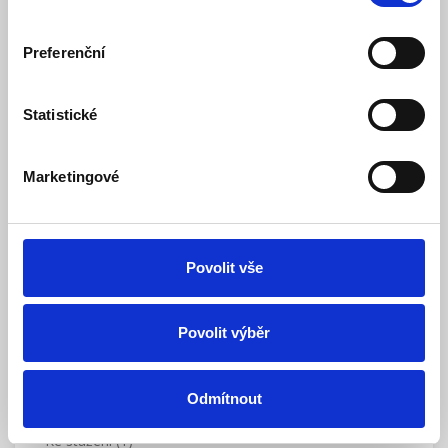
Model: SD-TESTER | Výrobce:
Jablotron
Produktové číslo: 106 / 000065
Preferenční
Doporučená koncová cena s DPH:
909 Kč
705,94 Kč
Vaše cena bez DPH:
Statistické
Vaše cena včetně DPH:
854 Kč
Dostupnost:
Skladem
Marketingové
Množství
Povolit vše
Do košíku
Povolit výběr
Odmítnout
Popis
Ke stažení (1)