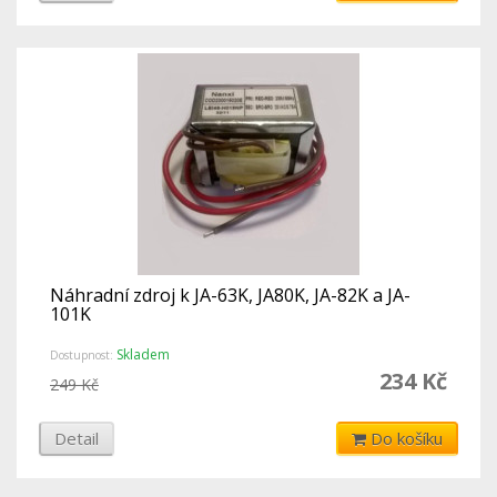
Náhradní zdroj k JA-63K, JA80K, JA-82K a JA-
101K
Skladem
Dostupnost:
234 Kč
249 Kč
Detail
Do košíku