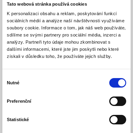
Samolepka CCTV - Střeženo kamerami se
Tato webová stránka používá cookies
záznamem 105 x 74 mm, červená
K personalizaci obsahu a reklam, poskytování funkcí
sociálních médií a analýze naší návštěvnosti využíváme
Skladem
Dostupnost:
29 Kč
soubory cookie. Informace o tom, jak náš web používáte,
sdílíme se svými partnery pro sociální média, inzerci a
analýzy. Partneři tyto údaje mohou zkombinovat s
Detail
Do košíku
dalšími informacemi, které jste jim poskytli nebo které
získali v důsledku toho, že používáte jejich služby.
Výběr
Nutné
souhlasu
Preferenční
Statistické
Samolepka CCTV - Střeženo kamerami se
záznamem 105 x 74 mm, modrá