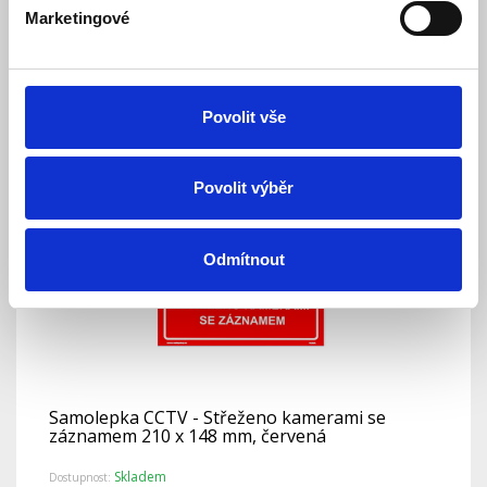
Marketingové
Skladem
Dostupnost:
29 Kč
Detail
Do košíku
Povolit vše
Povolit výběr
Odmítnout
Samolepka CCTV - Střeženo kamerami se
záznamem 210 x 148 mm, červená
Skladem
Dostupnost: