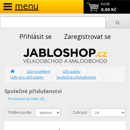
menu
Košík
0,00 Kč
Přihlásit se
Zaregistrovat se
LED osvětlení
LED pásky
Lišty pro LED pásky
Společné přislušenství
Společné přislušenství
Porovnání výrobku (0)
Tříděno podle:
Zobrazit: