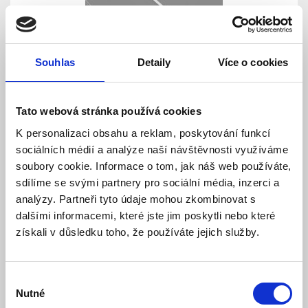
Souhlas
Detaily
Více o cookies
Difuzor MATNÝ pro profily FKU 11,12, 60 - 2m
Tato webová stránka používá cookies
K personalizaci obsahu a reklam, poskytování funkcí
Skladem
Dostupnost:
sociálních médií a analýze naší návštěvnosti využíváme
31 Kč
35 Kč
soubory cookie. Informace o tom, jak náš web používáte,
sdílíme se svými partnery pro sociální média, inzerci a
Detail
Do košíku
analýzy. Partneři tyto údaje mohou zkombinovat s
dalšími informacemi, které jste jim poskytli nebo které
získali v důsledku toho, že používáte jejich služby.
Výběr
Nutné
souhlasu