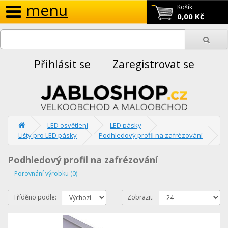
menu
Košík
0,00 Kč
Přihlásit se
Zaregistrovat se
LED osvětlení
LED pásky
Lišty pro LED pásky
Podhledový profil na zafrézování
Podhledový profil na zafrézování
Porovnání výrobku (0)
Tříděno podle:
Zobrazit: