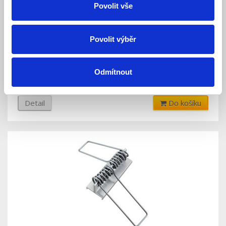
Povolit vše
Spojka rohová 90° pro profily FKU12, set
Povolit výběr
Skladem
Dostupnost:
Odmítnout
207 Kč
230 Kč
Detail
Do košíku