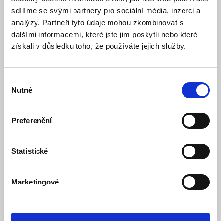
sdílíme se svými partnery pro sociální média, inzerci a
analýzy. Partneři tyto údaje mohou zkombinovat s
dalšími informacemi, které jste jim poskytli nebo které
získali v důsledku toho, že používáte jejich služby.
Koncovka Profilu P2 a FKU12 ( pár - 2ks)
Výběr
Skladem
Dostupnost:
Nutné
souhlasu
21 Kč
23 Kč
Detail
Do košíku
Preferenční
Statistické
Marketingové