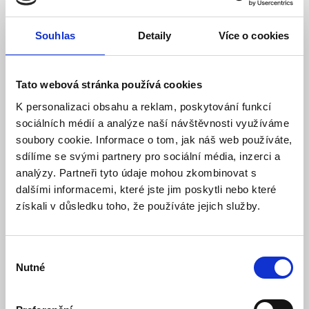
Souhlas
Detaily
Více o cookies
Tato webová stránka používá cookies
K personalizaci obsahu a reklam, poskytování funkcí
sociálních médií a analýze naší návštěvnosti využíváme
soubory cookie. Informace o tom, jak náš web používáte,
sdílíme se svými partnery pro sociální média, inzerci a
analýzy. Partneři tyto údaje mohou zkombinovat s
dalšími informacemi, které jste jim poskytli nebo které
získali v důsledku toho, že používáte jejich služby.
MCO-04 Výstupní modul
autoalarmů
Výběr
Nutné
souhlasu
Model: MCO-04 | Výrobce:
Jablotron
Produktové číslo: 106 / 000265