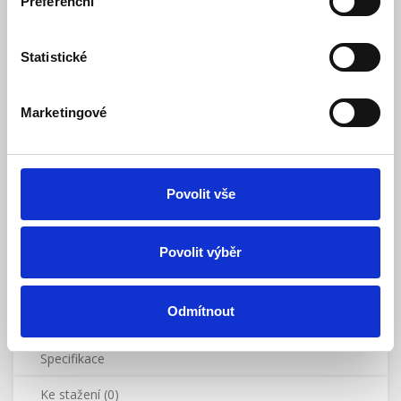
Preferenční
Doporučená koncová cena s DPH:
707 Kč
548,96 Kč
Vaše cena bez DPH:
Statistické
Vaše cena včetně DPH:
664 Kč
Dostupnost:
Skladem
Marketingové
Množství
Povolit vše
Do košíku
Povolit výběr
Odmítnout
Popis
Specifikace
Ke stažení (0)