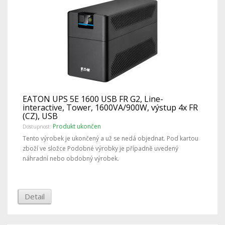
EATON UPS 5E 1600 USB FR G2, Line-
interactive, Tower, 1600VA/900W, výstup 4x FR
(CZ), USB
Produkt ukončen
Dostupnost:
Tento výrobek je ukončený a už se nedá objednat. Pod kartou
zboží ve složce Podobné výrobky je případně uvedený
náhradní nebo obdobný výrobek.
Detail