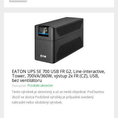
EATON UPS 5E 700 USB FR G2, Line-interactive,
Tower, 700VA/360W, výstup 2x FR (CZ), USB,
bez ventilátoru
Produkt ukončen
Dostupnost:
Tento výrobek je ukončený a už se nedá objednat. Pod kartou
zboží ve složce Podobné výrobky je případně uvedený
náhradní nebo obdobný výrobek.