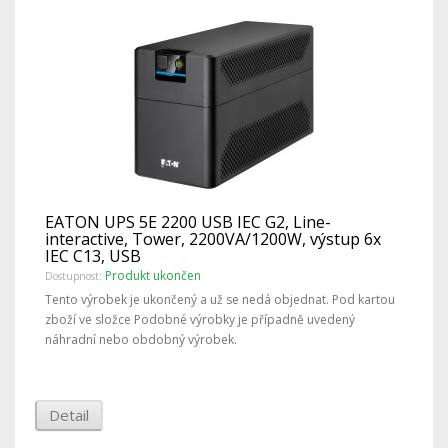
EATON UPS 5E 2200 USB IEC G2, Line-
interactive, Tower, 2200VA/1200W, výstup 6x
IEC C13, USB
Produkt ukončen
Dostupnost:
Tento výrobek je ukončený a už se nedá objednat. Pod kartou
zboží ve složce Podobné výrobky je případně uvedený
náhradní nebo obdobný výrobek.
Detail