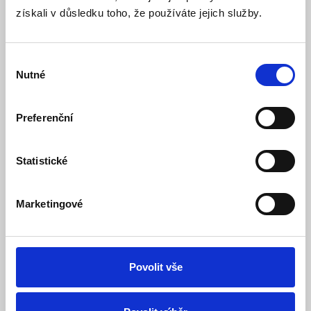
500W 12V, čistá sinusovka, SPWM
získali v důsledku toho, že používáte jejich služby.
Produkt ukončen
Dostupnost:
Tento výrobek je ukončený a už se nedá objednat. Pod kartou
Výběr
zboží ve složce Podobné výrobky je případně uvedený
Nutné
souhlasu
náhradní nebo obdobný výrobek.
Preferenční
Detail
Statistické
Marketingové
Povolit vše