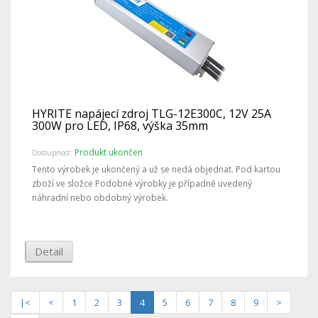
HYRITE napájecí zdroj TLG-12E300C, 12V 25A
300W pro LED, IP68, výška 35mm
Produkt ukončen
Dostupnost:
Tento výrobek je ukončený a už se nedá objednat. Pod kartou
zboží ve složce Podobné výrobky je případně uvedený
náhradní nebo obdobný výrobek.
Detail
|<
<
1
2
3
4
5
6
7
8
9
>