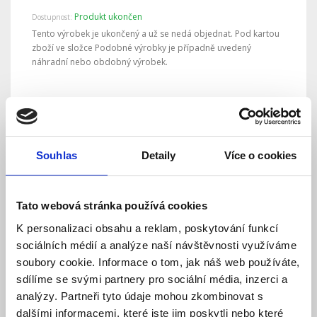
Produkt ukončen
Dostupnost:
Tento výrobek je ukončený a už se nedá objednat. Pod kartou
zboží ve složce Podobné výrobky je případně uvedený
náhradní nebo obdobný výrobek.
Detail
Souhlas
Detaily
Více o cookies
Tato webová stránka používá cookies
K personalizaci obsahu a reklam, poskytování funkcí
sociálních médií a analýze naší návštěvnosti využíváme
soubory cookie. Informace o tom, jak náš web používáte,
sdílíme se svými partnery pro sociální média, inzerci a
analýzy. Partneři tyto údaje mohou zkombinovat s
EPever IPower IP500-12-Plus-E měnič napětí
dalšími informacemi, které jste jim poskytli nebo které