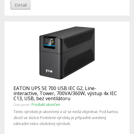
Detail
EATON UPS 5E 700 USB IEC G2, Line-
interactive, Tower, 700VA/360W, výstup 4x IEC
C13, USB, bez ventilátoru
Produkt ukončen
Dostupnost:
Tento výrobek je ukončený a už se nedá objednat. Pod kartou
zboží ve složce Podobné výrobky je případně uvedený
náhradní nebo obdobný výrobek.