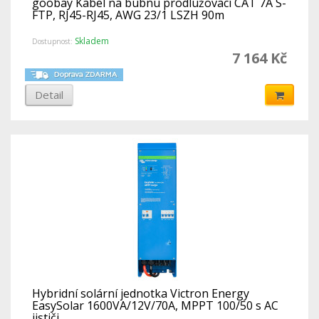
goobay Kabel na bubnu prodlužovací CAT 7A S-
FTP, RJ45-RJ45, AWG 23/1 LSZH 90m
Skladem
Dostupnost:
7 164 Kč
Detail
Hybridní solární jednotka Victron Energy
EasySolar 1600VA/12V/70A, MPPT 100/50 s AC
jističi