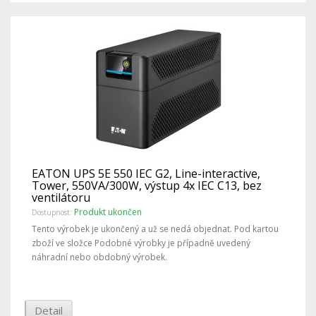
EATON UPS 5E 550 IEC G2, Line-interactive,
Tower, 550VA/300W, výstup 4x IEC C13, bez
ventilátoru
Produkt ukončen
Dostupnost:
Tento výrobek je ukončený a už se nedá objednat. Pod kartou
zboží ve složce Podobné výrobky je případně uvedený
náhradní nebo obdobný výrobek.
Detail