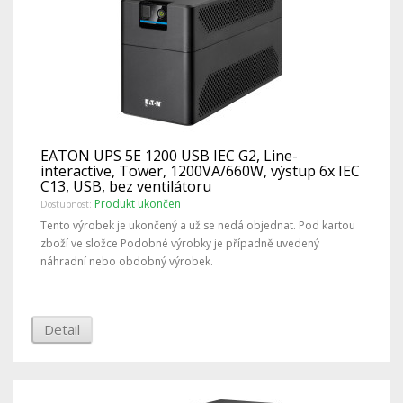
EATON UPS 5E 1200 USB IEC G2, Line-
interactive, Tower, 1200VA/660W, výstup 6x IEC
C13, USB, bez ventilátoru
Produkt ukončen
Dostupnost:
Tento výrobek je ukončený a už se nedá objednat. Pod kartou
zboží ve složce Podobné výrobky je případně uvedený
náhradní nebo obdobný výrobek.
Detail