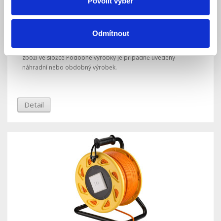
Povolit výběr
Epever MT-75 externí displej pro solární
regulátor XTRA a měnič napětí IPower Plus
Odmítnout
Produkt ukončen
Dostupnost:
Tento výrobek je ukončený a už se nedá objednat. Pod kartou
zboží ve složce Podobné výrobky je případně uvedený
náhradní nebo obdobný výrobek.
Detail