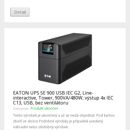
Detail
EATON UPS 5E 900 USB IEC G2, Line-
interactive, Tower, 900VA/480W, výstup 4x IEC
C13, USB, bez ventilátoru
Produkt ukončen
Dostupnost:
Tento výrobek je ukončený a už se nedá objednat. Pod kartou
zboží ve složce Podobné výrobky je případně uvedený
náhradní nebo obdobný výrobek.