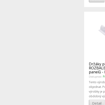
Držáky p
ROZBALEN
panelů - 
P
Dostupnost:
Tento výrob
objednat. P
výrobky je 
obdobný vý
Detail