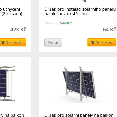
o uchycení
Držák pro instalaci solárního panelu
 (2 ks sada)
na plechovou střechu
Skladem
Dostupnost:
423 Kč
64 Kč
Do košíku
Detail
Do košíku
ly na balkón
Držák pro solární panely na balkón