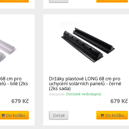
 68 cm pro
Držáky plastové LONG 68 cm pro
lů - bílé (2ks
uchycení solárních panelů - černé
(2ks sada)
Dočasně nedostupný
Dostupnost:
679 Kč
679 Kč
Do košíku
Detail
Do košíku