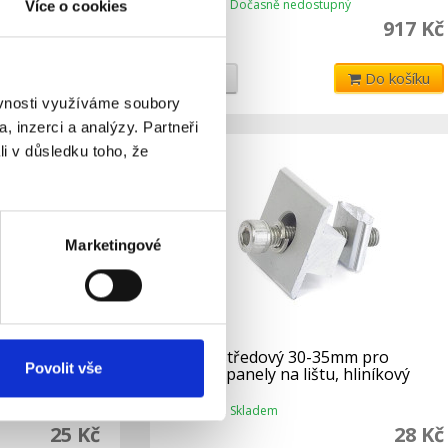
ný
Dočasně nedostupný
Více o cookies
Dostupnost:
1 412 Kč
917 Kč
Do košíku
Detail
Do košíku
ěvnosti využíváme soubory
, inzerci a analýzy. Partneři
li v důsledku toho, že
Marketingové
těný 30-
Držák středový 30-35mm pro
Povolit vše
y na lištu,
solární panely na lištu, hliníkový
Skladem
Dostupnost:
25 Kč
28 Kč