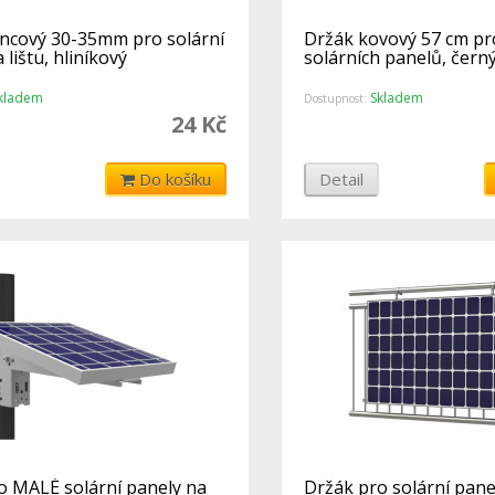
ncový 30-35mm pro solární
Držák kovový 57 cm pr
 lištu, hliníkový
solárních panelů, černý
kladem
Skladem
Dostupnost:
24 Kč
Do košíku
Detail
o MALÉ solární panely na
Držák pro solární pane