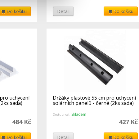
Do košíku
Detail
Do košíku
pro uchycení
Držáky plastové 55 cm pro uchycení
(2ks sada)
solárních panelů - černé (2ks sada)
Skladem
Dostupnost:
484 Kč
427 Kč
Do košíku
Detail
Do košíku