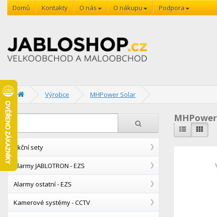
Domů
Kontakty
O nás
O nákupu
Podpora
Výrobce
MHPower Solar
MHPower 
Akční sety
Alarmy JABLOTRON - EZS
Alarmy ostatní - EZS
Kamerové systémy - CCTV