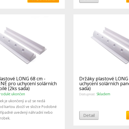
lastové LONG 68 cm -
Držáky plastové LONG
É pro uchycení solárních
uchycení solárních pane
bílé (2ks sada)
sada)
rodukt ukončen
Skladem
Dostupnost:
ek je ukončený a už se nedá
od kartou zboží ve složce Podobné
případně uvedený náhradní nebo
Detail
robek.