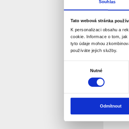
S
Souhlas
Dostupnost:
Tato webová stránka použív
Detail
K personalizaci obsahu a re
cookie. Informace o tom, jak
tyto údaje mohou zkombinovat
používáte jejich služby.
Výběr
Nutné
souhlasu
Držák st
Odmítnout
35mm ČER
lištu, hli
S
Dostupnost: