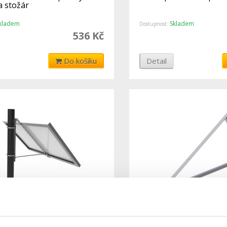
a stožár
kladem
Skladem
Dostupnost:
536 Kč
Do košíku
Detail
lárního panelu na stožár,
Držák solárního panel
trojúhelníkový VELKÝ -
NASTAVITELNÁ konstr