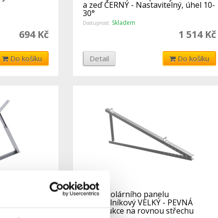
a zeď ČERNÝ - Nastavitelný, úhel 10-
30°
Skladem
Dostupnost:
694 Kč
1 514 Kč
Do košíku
Detail
Do košíku
u
Držák solárního panelu
trojúhelníkový VELKÝ - PEVNÁ
ukce na
konstrukce na rovnou střechu