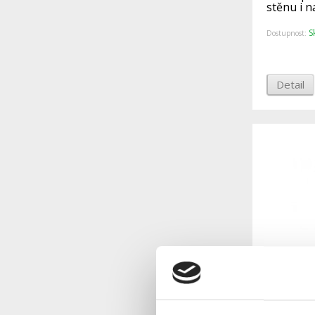
stěnu i n
S
Dostupnost:
Detail
Držák so
sloup