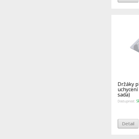
Držáky p
uchycení 
sada)
S
Dostupnost:
Detail