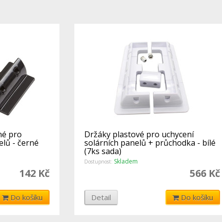
né pro
Držáky plastové pro uchycení
elů - černé
solárních panelů + průchodka - bílé
(7ks sada)
Skladem
Dostupnost:
142 Kč
566 Kč
Do košíku
Detail
Do košíku