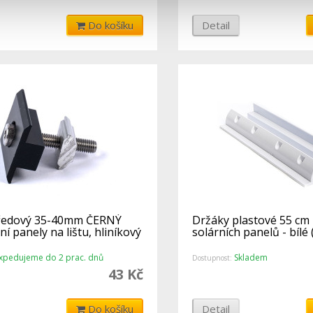
Do košíku
Detail
tředový 35-40mm ČERNÝ
Držáky plastové 55 cm 
ní panely na lištu, hliníkový
solárních panelů - bílé 
xpedujeme do 2 prac. dnů
Skladem
Dostupnost:
43 Kč
Do košíku
Detail