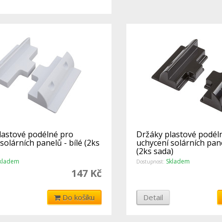
lastové podélné pro
Držáky plastové podél
solárních panelů - bílé (2ks
uchycení solárních pan
(2ks sada)
kladem
Skladem
Dostupnost:
147 Kč
Do košíku
Detail