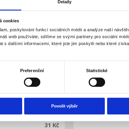
rovnou střechu
kladem
Dočasně nedostup
Detaily
Dostupnost:
633 Kč
á cookies
Do košíku
Detail
klam, poskytování funkcí sociálních médií a analýze naší návšt
 náš web používáte, sdílíme se svými partnery pro sociální média
 s dalšími informacemi, které jste jim poskytli nebo které získa
Preferenční
Statistické
ředový - Zapuštěný 30-
Držák středový - Zapuš
Povolit výběr
NÝ pro solární panely na
35mm pro solární panel
níkový
hliníkový
kladem
Skladem
Dostupnost:
31 Kč