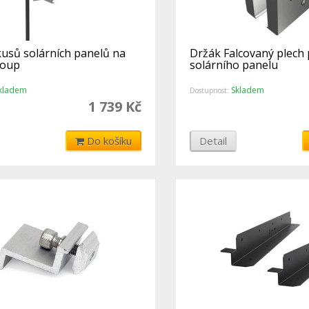
kusů solárních panelů na
Držák Falcovaný plech p
loup
solárního panelu
kladem
Skladem
Dostupnost:
1 739 Kč
Do košíku
Detail