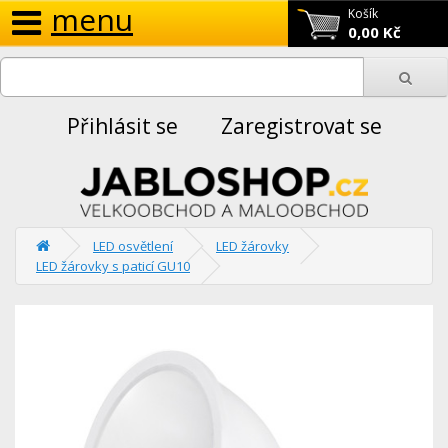
menu
Košík
0,00 Kč
Přihlásit se
Zaregistrovat se
LED osvětlení
LED žárovky
LED žárovky s paticí GU10