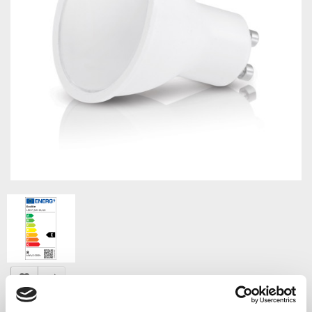
LED žárovka GU10 teplá bílá