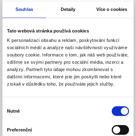
7,5W 710Lm - Ecolite
Souhlas
Detaily
Více o cookies
Model: LED7,5W-GU10/2700 | Výrobce:
ECOLITE
Produktové číslo: 745 / 003255
Tato webová stránka používá cookies
Doporučená koncová cena s DPH:
61 Kč
K personalizaci obsahu a reklam, poskytování funkcí
37,19 Kč
Vaše cena bez DPH:
sociálních médií a analýze naší návštěvnosti využíváme
soubory cookie. Informace o tom, jak náš web používáte,
Vaše cena včetně DPH:
45 Kč
sdílíme se svými partnery pro sociální média, inzerci a
Dostupnost:
Skladem
analýzy. Partneři tyto údaje mohou zkombinovat s
dalšími informacemi, které jste jim poskytli nebo které
Množství
získali v důsledku toho, že používáte jejich služby.
Výběr
Do košíku
Nutné
souhlasu
Preferenční