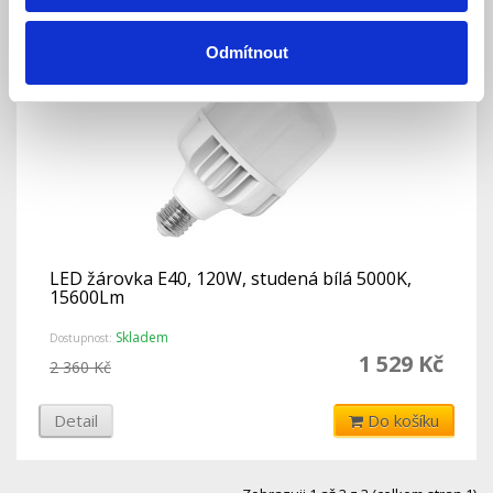
Odmítnout
LED žárovka E40, 120W, studená bílá 5000K,
15600Lm
Skladem
Dostupnost:
1 529 Kč
2 360 Kč
Detail
Do košíku