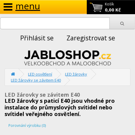
menu
Košík
0,00 Kč
Přihlásit se
Zaregistrovat se
LED osvětlení
LED žárovky
LED žárovky se závitem E40
LED žárovky se závitem E40
LED žárovky s paticí E40 jsou vhodné pro
instalace do průmyslových svítidel nebo
svítidel veřejného osvětlení.
Porovnání výrobku (0)