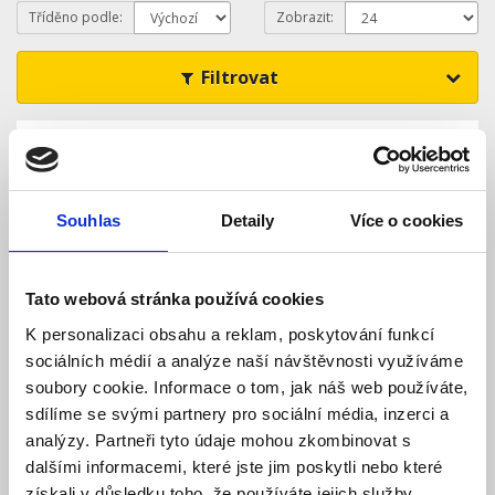
Tříděno podle:
Zobrazit:
Filtrovat
Souhlas
Detaily
Více o cookies
Tato webová stránka používá cookies
K personalizaci obsahu a reklam, poskytování funkcí
sociálních médií a analýze naší návštěvnosti využíváme
LED žárovka E40, 50W, studená bílá 5000K,
4050Lm
soubory cookie. Informace o tom, jak náš web používáte,
sdílíme se svými partnery pro sociální média, inzerci a
Skladem
Dostupnost:
analýzy. Partneři tyto údaje mohou zkombinovat s
409 Kč
702 Kč
dalšími informacemi, které jste jim poskytli nebo které
získali v důsledku toho, že používáte jejich služby.