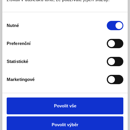
Detail
Do košíku
Výběr
Nutné
souhlasu
Preferenční
Statistické
Marketingové
LED žárovka E40, 90W, studená bílá 5000K,
11200Lm
Skladem
Dostupnost:
Povolit vše
989 Kč
1 513 Kč
Detail
Do košíku
Povolit výběr