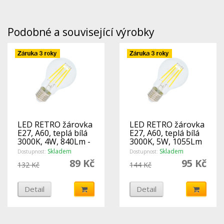
Podobné a související výrobky
LED RETRO žárovka
LED RETRO žárovka
E27, A60, teplá bílá
E27, A60, teplá bílá
3000K, 4W, 840Lm -
3000K, 5W, 1055Lm
Ecolite
- Ecolite
Skladem
Skladem
Dostupnost:
Dostupnost:
89 Kč
95 Kč
132 Kč
144 Kč
Detail
Detail