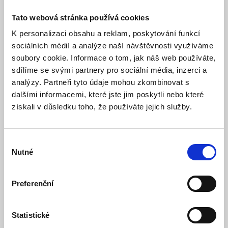
A60, teplá bílá 3000K, 2,3W,
Tato webová stránka používá cookies
485Lm - Ecolite
K personalizaci obsahu a reklam, poskytování funkcí
sociálních médií a analýze naší návštěvnosti využíváme
Model: LED2,3W-RETRO/A60/E27 | Výrobce:
ECOLITE
soubory cookie. Informace o tom, jak náš web používáte,
Produktové číslo: 745 / 005023
sdílíme se svými partnery pro sociální média, inzerci a
Doporučená koncová cena s DPH:
120 Kč
analýzy. Partneři tyto údaje mohou zkombinovat s
65,29 Kč
dalšími informacemi, které jste jim poskytli nebo které
Vaše cena bez DPH:
získali v důsledku toho, že používáte jejich služby.
Vaše cena včetně DPH:
79 Kč
Dostupnost:
Skladem
Výběr
Množství
Nutné
souhlasu
Preferenční
Do košíku
Statistické