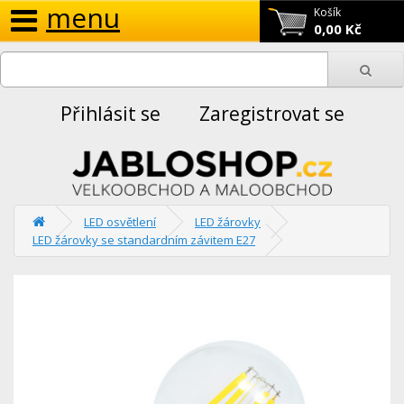
menu
Košík
0,00 Kč
Přihlásit se
Zaregistrovat se
LED osvětlení
LED žárovky
LED žárovky se standardním závitem E27