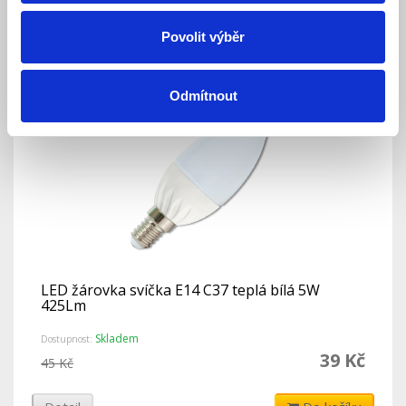
Detail
Do košíku
Povolit výběr
Odmítnout
LED žárovka svíčka E14 C37 teplá bílá 5W
425Lm
Skladem
Dostupnost:
39 Kč
45 Kč