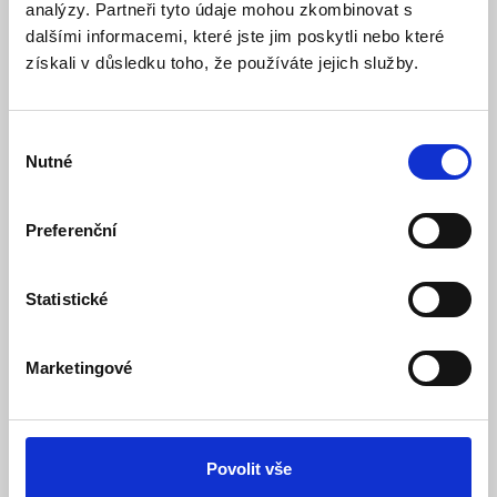
Skladem
Dostupnost:
analýzy. Partneři tyto údaje mohou zkombinovat s
49 Kč
67 Kč
dalšími informacemi, které jste jim poskytli nebo které
získali v důsledku toho, že používáte jejich služby.
Detail
Do košíku
Výběr
Nutné
souhlasu
Preferenční
Statistické
Marketingové
LED žárovka svíčka E14 C37 bílá 5W 440Lm
Skladem
Dostupnost:
Povolit vše
39 Kč
45 Kč