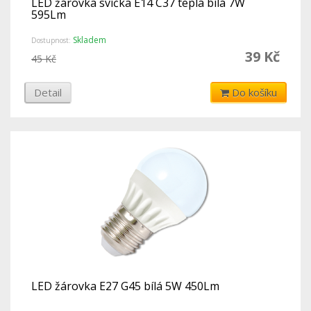
LED žárovka svíčka E14 C37 teplá bílá 7W
595Lm
Skladem
Dostupnost:
39 Kč
45 Kč
Detail
Do košíku
LED žárovka E27 G45 bílá 5W 450Lm