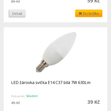
59 Kč
85 Kč
Detail
Do košíku
LED žárovka svíčka E14 C37 bílá 7W 630Lm
Skladem
Dostupnost:
39 Kč
45 Kč