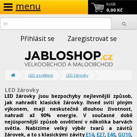
menu
Košík
0,00 Kč
Přihlásit se
Zaregistrovat se
LED osvětlení
LED žárovky
LED žárovky
LED žárovky jsou bezpochyby nejlevnější způsob,
jak nahradit klasické žárovky. Ihned svítí plným
výkonem, mají neskutečně dlouhou životnost,
nahradí až 90% energie. V současné době
nejúspornější způsob osvětlení v několika barvách
světla. Nabízíme velký výběr tvarů a závitů
žárovek, a to s klasickými závity
E14
,
E27
,
E40
,
GU10
,