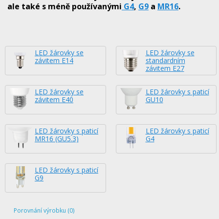
ale také s méně používanými
G4
,
G9
a
MR16
.
LED žárovky se
LED žárovky se
závitem E14
standardním
závitem E27
LED žárovky se
LED žárovky s paticí
závitem E40
GU10
LED žárovky s paticí
LED žárovky s paticí
MR16 (GU5.3)
G4
LED žárovky s paticí
G9
Porovnání výrobku (0)