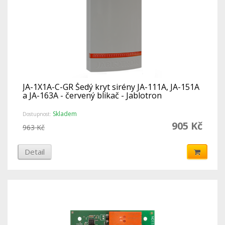
JA-1X1A-C-GR Šedý kryt sirény JA-111A, JA-151A
a JA-163A - červený blikač - Jablotron
Skladem
Dostupnost:
905 Kč
963 Kč
Detail