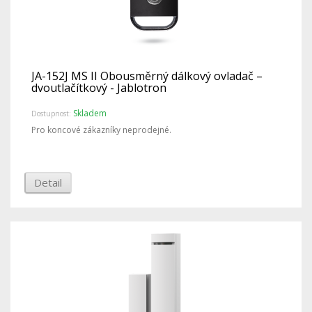
JA-152J MS II Obousměrný dálkový ovladač –
dvoutlačítkový - Jablotron
Skladem
Dostupnost:
Pro koncové zákazníky neprodejné.
Detail