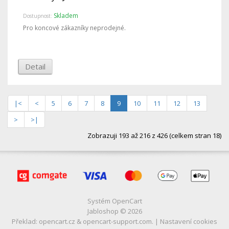
Skladem
Dostupnost:
Pro koncové zákazníky neprodejné.
Detail
|<
<
5
6
7
8
9
10
11
12
13
>
>|
Zobrazuji 193 až 216 z 426 (celkem stran 18)
Systém
OpenCart
Jabloshop © 2026
Překlad:
opencart.cz
&
opencart-support.com
. |
Nastavení cookies