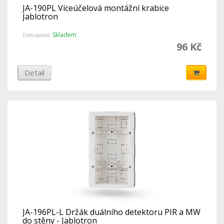
JA-190PL Víceúčelová montážní krabice
Jablotron
Skladem
Dostupnost:
96 Kč
Detail
JA-196PL-L Držák duálního detektoru PIR a MW
do stěny - Jablotron