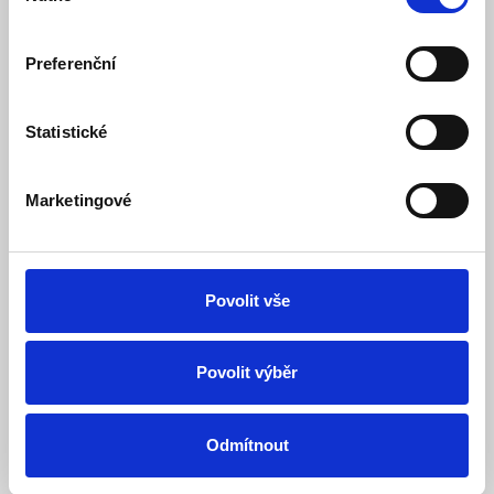
Preferenční
Statistické
Marketingové
BAT-3V7-2500 Li-Polymer akumulátor pro JA-
156E - Jablotron
Povolit vše
Skladem
Dostupnost:
215 Kč
229 Kč
Povolit výběr
Detail
Odmítnout