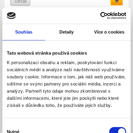
Detail
Souhlas
Detaily
Více o cookies
Tato webová stránka používá cookies
K personalizaci obsahu a reklam, poskytování funkcí
sociálních médií a analýze naší návštěvnosti využíváme
soubory cookie. Informace o tom, jak náš web používáte,
BAT-3V6-R20 baterie - Jablotron
sdílíme se svými partnery pro sociální média, inzerci a
analýzy. Partneři tyto údaje mohou zkombinovat s
dalšími informacemi, které jste jim poskytli nebo které
Skladem
Dostupnost:
získali v důsledku toho, že používáte jejich služby.
636 Kč
676 Kč
Detail
Výběr
Nutné
souhlasu