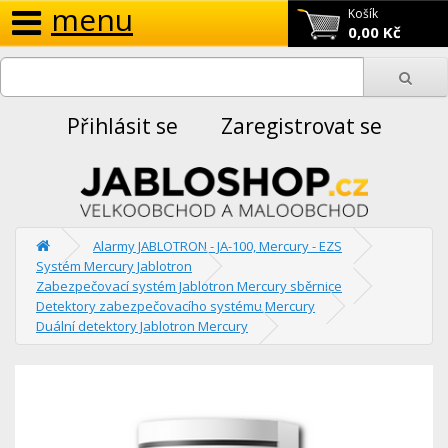
menu
Košík
0,00 Kč
Přihlásit se
Zaregistrovat se
Alarmy JABLOTRON - JA-100, Mercury - EZS
Systém Mercury Jablotron
Zabezpečovací systém Jablotron Mercury sběrnice
Detektory zabezpečovacího systému Mercury
Duální detektory Jablotron Mercury