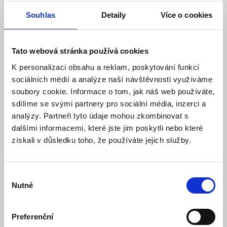
zákazníka neprodejný. Prodej se realizuje prostřednictvím
certifikovaných montážních firem včetně odborné
Souhlas
Detaily
Více o cookies
instalace.
Máte zájem o vytvoření konkrétní nabídky na
Jablotron Alarm systém JA-100?
–
Kontaktujte nás!
Tato webová stránka používá cookies
JA-121PB Sběrnicový kombinovaný
detektor pohybu a tříštění skla
K personalizaci obsahu a reklam, poskytování funkcí
sociálních médií a analýze naší návštěvnosti využíváme
Detektor pohybu s integrovaným detektorem tříštění skla
soubory cookie. Informace o tom, jak náš web používáte,
poskytuje 2 nezávislé funkce v jednom těle. Standardní PIR
sdílíme se svými partnery pro sociální média, inzerci a
detektor reaguje na pohyb vyhodnocováním změn v
teplotním obrazu prostoru. Vestavěný GB detektor reaguje
analýzy. Partneři tyto údaje mohou zkombinovat s
na změnu tlaku a vysoké akustické frekvence,
dalšími informacemi, které jste jim poskytli nebo které
charakteristické pro rozbití skleněné výplně. Výrobek tak
získali v důsledku toho, že používáte jejich služby.
při jedné montáži plní funkci dvou různých detektorů.
Výrobek je kompatibilní pouze s ústřednami JA-102K,
JA-103K, JA-107K nebo novějšími.
Výběr
Nutné
Jedná se o nástupce původního detektoru JA-120PB.
souhlasu
Mechanická konstrukce je sjednocena se standardními
pohybovými detektory řady
JABLOTRON 100+
. Funkce
detektoru je totožná s designovou verzí JA-122PB a
Preferenční
umožňuje plnohodnotnou konfiguraci i bez fyzického