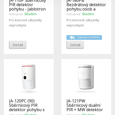
JA-110P Sběrnicový
JA-180PB
PIR detektor
Bezdrátový detektor
pohybu - Jablotron
pohybu osob a
rozbití skla
Skladem
Skladem
Dostupnost:
Dostupnost:
Pro koncové zákazníky
Pro koncové zákazníky
neprodejné.
neprodejné.
Detail
Detail
JA-120PC (90)
JA-121PW
Sběrnicový PIR
Sběrnicový duální
detektor pohybu s
PIR + MW detektor
foto verifikační
pohybu - Jablotron
Skladem
Skladem
Dostupnost:
Dostupnost: