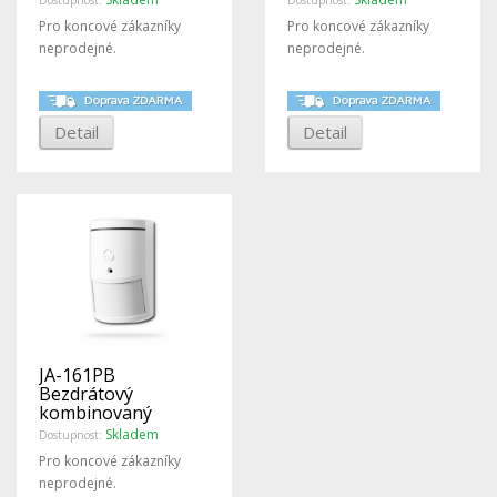
kamerou 90° -
Pro koncové zákazníky
Pro koncové zákazníky
Jablotron
neprodejné.
neprodejné.
Detail
Detail
JA-161PB
Bezdrátový
kombinovaný
detektor pohybu a
Skladem
Dostupnost:
tříštění skla
Pro koncové zákazníky
neprodejné.