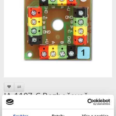
JA-110Z-C Rozbočovač
sběrnice - Jablotron