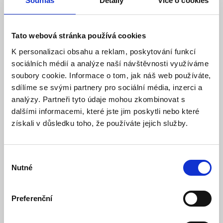
Souhlas
Detaily
Více o cookies
Model: JA-110Z-C | Výrobce:
Jablotron
Produktové číslo: 106 / 000092
117,00 Kč
Vaše cena bez DPH:
Tato webová stránka používá cookies
Vaše cena včetně DPH:
142 Kč
K personalizaci obsahu a reklam, poskytování funkcí
Dostupnost:
Skladem
sociálních médií a analýze naší návštěvnosti využíváme
soubory cookie. Informace o tom, jak náš web používáte,
Množství
sdílíme se svými partnery pro sociální média, inzerci a
analýzy. Partneři tyto údaje mohou zkombinovat s
dalšími informacemi, které jste jim poskytli nebo které
získali v důsledku toho, že používáte jejich služby.
Do košíku
Výběr
Nutné
souhlasu
Popis
Preferenční
Specifikace