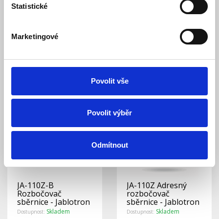
Ke stažení (0)
Statistické
Svorkovnice
Jablotron JA-110Z-C
je určena ke spojování
Marketingové
vodičů sběrnice v systému
JABLOTRON JA-100.
Jablotron
myslel i na to, ze díky svým rozměrům ji lze instalovat do
standardní elektroinstalační krabice KU-68.
Povolit vše
Podobné a související výrobky
Povolit výběr
Odmítnout
JA-110Z-B
JA-110Z Adresný
Rozbočovač
rozbočovač
sběrnice - Jablotron
sběrnice - Jablotron
Skladem
Skladem
Dostupnost:
Dostupnost: