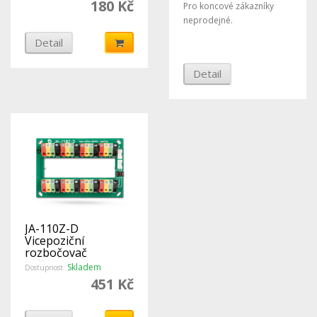
180 Kč
Pro koncové zákazníky
neprodejné.
Detail
Detail
JA-110Z-D
Vicepoziční
rozbočovač
sběrnice - Jablotron
Skladem
Dostupnost:
451 Kč