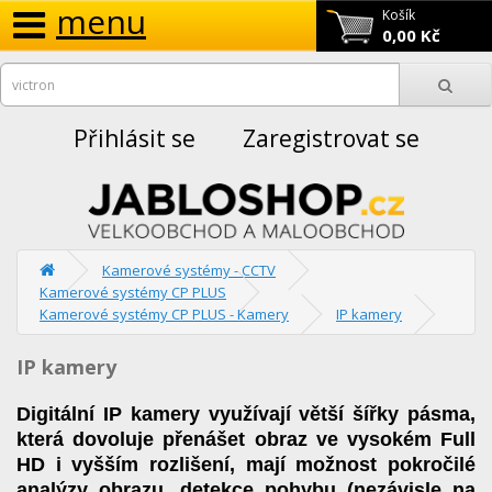
menu
Košík
0,00 Kč
Přihlásit se
Zaregistrovat se
Kamerové systémy - CCTV
Kamerové systémy CP PLUS
Kamerové systémy CP PLUS - Kamery
IP kamery
IP kamery
Digitální IP kamery využívají větší šířky pásma,
která dovoluje přenášet obraz ve vysokém Full
HD i vyšším rozlišení, mají možnost pokročilé
analýzy obrazu, detekce pohybu (nezávisle na