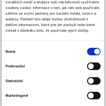
sociálních médií a analýze naší návštěvnosti využíváme
soubory cookie. Informace o tom, jak náš web používáte,
sdílíme se svými partnery pro sociální média, inzerci a
analýzy. Partneři tyto údaje mohou zkombinovat s
CP PLUS CP-UNC-C13L1-VMW 1.3 Mpix vnitřní
dalšími informacemi, které jste jim poskytli nebo které
IP kamera s IR a WiFi
získali v důsledku toho, že používáte jejich služby.
Skladem
Dostupnost:
1 330 Kč
Výběr
Nutné
souhlasu
Detail
Do košíku
Preferenční
Statistické
Marketingové