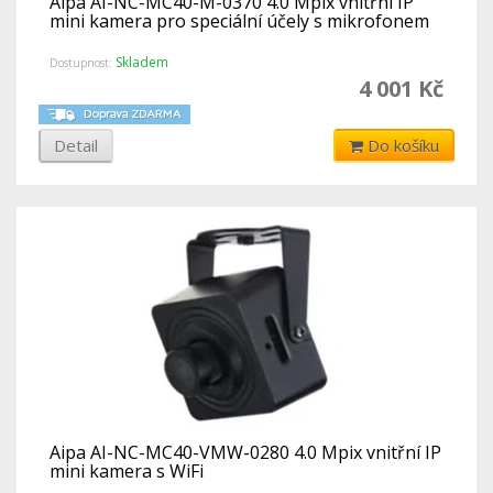
Aipa AI-NC-MC40-M-0370 4.0 Mpix vnitřní IP
mini kamera pro speciální účely s mikrofonem
Skladem
Dostupnost:
4 001 Kč
Detail
Do košíku
Aipa AI-NC-MC40-VMW-0280 4.0 Mpix vnitřní IP
mini kamera s WiFi