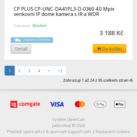
CP PLUS CP-UNC-DA41PL3-D-0360 4.0 Mpix
venkovní IP dome kamera s IR a WDR
Skladem
Dostupnost:
3 188 Kč
Detail
Do košíku
1
2
3
4
>
>|
Zobrazuji 1 až 24 z 95 (celkem stran 4)
Systém
OpenCart
Jabloshop © 2026
Překlad:
opencart.cz
&
opencart-support.com
. |
Nastavení cookies