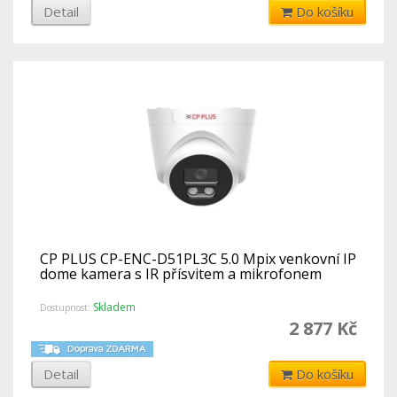
Detail
Do košíku
CP PLUS CP-ENC-D51PL3C 5.0 Mpix venkovní IP
dome kamera s IR přísvitem a mikrofonem
Skladem
Dostupnost:
2 877 Kč
Detail
Do košíku