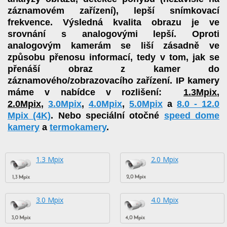
záznamovém zařízení), lepší snímkovací
frekvence. Výsledná kvalita obrazu je ve
srovnání s analogovými lepší. Oproti
analogovým kamerám se liší zásadně ve
způsobu přenosu informací, tedy v tom, jak se
přenáší obraz z kamer do
záznamového/zobrazovacího zařízení. IP kamery
máme v nabídce v rozlišení:
1.3Mpix
,
2.0Mpix
,
3.0Mpix
,
4.0Mpix
,
5.0Mpix
a
8.0 - 12.0
Mpix (4K)
.
Nebo speciální otočné
speed dome
kamery
a
termokamery
.
1.3 Mpix
2.0 Mpix
3.0 Mpix
4.0 Mpix