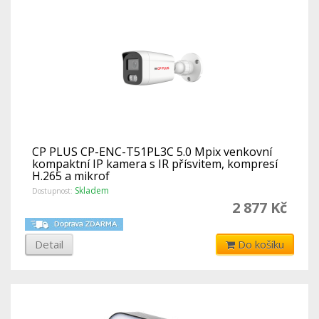
CP PLUS CP-ENC-T51PL3C 5.0 Mpix venkovní
kompaktní IP kamera s IR přísvitem, kompresí
H.265 a mikrof
Skladem
Dostupnost:
2 877 Kč
Detail
Do košíku