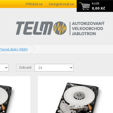
Košík
Přihlásit se
Zaregistrovat se
0,00 Kč
Pevné disky (HDD)
Zobrazit: