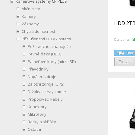
Kamerové systémy CP PLUS
Akční sety
Kamery
HDD 2TB
Záznamy
Chytrá domácnost
Příslušenství CCTV / ostatní
S
Dostupnost:
PoE switche a napaječe
Pevné disky (HDD)
Detail
Paměťové karty (micro SD)
Převodníky
Napájecí zdroje
Záložní zdroje (UPS)
Držáky a kryty kamer
Propojovací kabely
Konektory
Mikrofony
Racky a skříňky
Ostatní