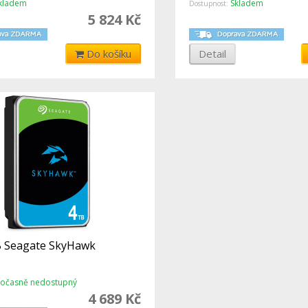
kladem
Skladem
Dostupnost:
5 824 Kč
Do košíku
Detail
 Seagate SkyHawk
očasně nedostupný
4 689 Kč