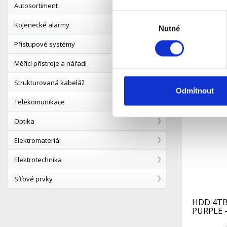
WD43PUR
Autosortiment
Výběr
D
Kojenecké alarmy
Dostupnost:
Nutné
souhlasu
Přístupové systémy
Detail
Měřící přístroje a nářadí
Strukturovaná kabeláž
Odmítnout
Telekomunikace
Optika
Elektromateriál
Elektrotechnika
Síťové prvky
HDD 4TB 
PURPLE 