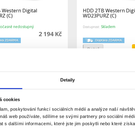
Western Digital
HDD 2TB Western Digi
Z (C)
WD23PURZ (C)
očasně nedostupný
Skladem
Dostupnost:
2 194 Kč
Detail
Detaily
á cookies
klam, poskytování funkcí sociálních médií a analýze naší návšt
 náš web používáte, sdílíme se svými partnery pro sociální média
 s dalšími informacemi, které jste jim poskytli nebo které získa
Western Digital
HDD 6TB Western Digi