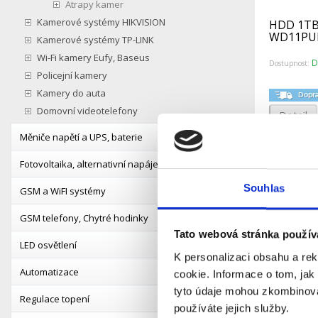
Atrapy kamer
Kamerové systémy HIKVISION
HDD 1TB 
WD11PUR
Kamerové systémy TP-LINK
Wi-Fi kamery Eufy, Baseus
D
Dostupnost:
Policejní kamery
Kamery do auta
Domovní videotelefony
Detail
Měniče napětí a UPS, baterie
Fotovoltaika, alternativní napájení
Souhlas
GSM a WiFI systémy
GSM telefony, Chytré hodinky
Tato webová stránka použív
LED osvětlení
K personalizaci obsahu a re
Automatizace
cookie. Informace o tom, jak
tyto údaje mohou zkombinovat
Regulace topení
používáte jejich služby.
HDD 4TB 