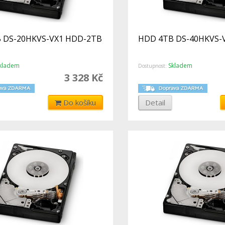
 DS-20HKVS-VX1 HDD-2TB
HDD 4TB DS-40HKVS-
kladem
Skladem
Dostupnost:
3 328 Kč
Do košíku
Detail