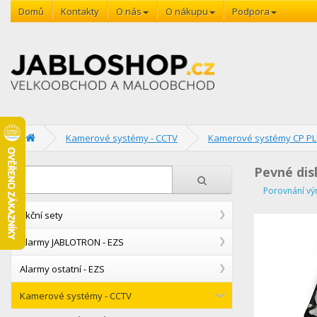
Domů
Kontakty
O nás
O nákupu
Podpora
Kamerové systémy - CCTV
Kamerové systémy CP P
Pevné dis
Porovnání vý
Akční sety
Alarmy JABLOTRON - EZS
Alarmy ostatní - EZS
Kamerové systémy - CCTV