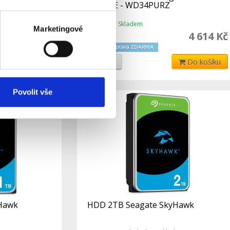
PURPLE - WD34PURZ
Skladem
Dostupnost:
Marketingové
6 050 Kč
4 614 Kč
Do košíku
Detail
Do košíku
Povolit vše
Hawk
HDD 2TB Seagate SkyHawk