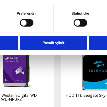
Z (C)
WD64PURZ (C)
očasně nedostupný
Skladem
Dostupnost:
Preferenční
Statistické
6 050 Kč
Detail
Povolit výběr
Western Digital WD
HDD 1TB Seagate Sky
- WD44PURZ