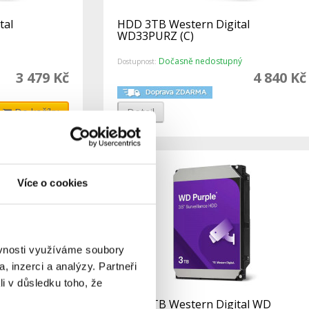
tal
HDD 3TB Western Digital
WD33PURZ (C)
Dočasně nedostupný
Dostupnost:
3 479 Kč
4 840 Kč
Do košíku
Detail
Více o cookies
ěvnosti využíváme soubory
, inzerci a analýzy. Partneři
li v důsledku toho, že
tal
HDD 3TB Western Digital WD