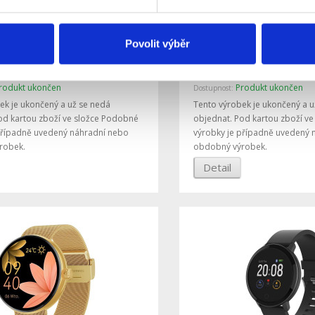
Povolit výběr
odinky Forever ForeVive 5
Chytré hodinky Forever
erné
SB-365 růžovo zlaté
rodukt ukončen
Produkt ukončen
Dostupnost:
ek je ukončený a už se nedá
Tento výrobek je ukončený a u
od kartou zboží ve složce Podobné
objednat. Pod kartou zboží v
případně uvedený náhradní nebo
výrobky je případně uvedený 
robek.
obdobný výrobek.
Detail