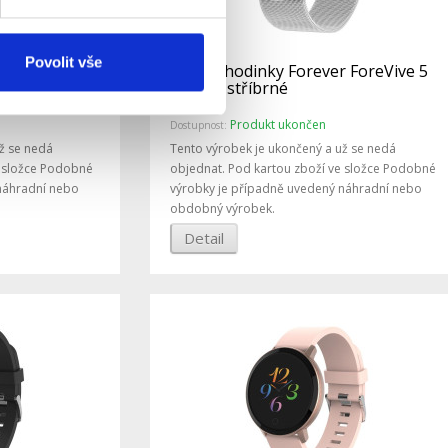
Povolit vše
 ForeVive 5
Chytré hodinky Forever ForeVive 5
SB-365 stříbrné
Produkt ukončen
Dostupnost:
ž se nedá
Tento výrobek je ukončený a už se nedá
e složce Podobné
objednat. Pod kartou zboží ve složce Podobné
náhradní nebo
výrobky je případně uvedený náhradní nebo
obdobný výrobek.
Detail