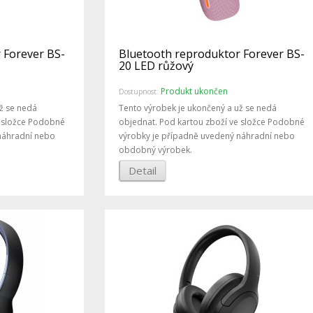
 Forever BS-
Bluetooth reproduktor Forever BS-
20 LED růžový
Produkt ukončen
Dostupnost:
ž se nedá
Tento výrobek je ukončený a už se nedá
e složce Podobné
objednat. Pod kartou zboží ve složce Podobné
náhradní nebo
výrobky je případně uvedený náhradní nebo
obdobný výrobek.
Detail