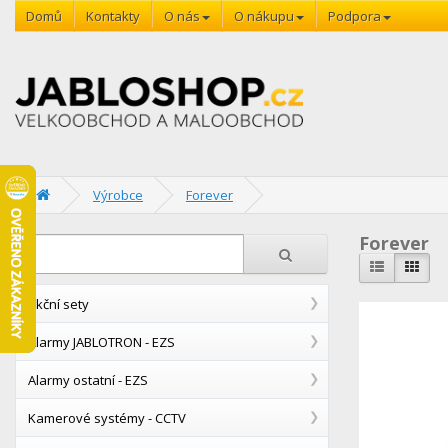
Domů
Kontakty
O nás
O nákupu
Podpora
Výrobce
Forever
Forever
Akční sety
Alarmy JABLOTRON - EZS
Alarmy ostatní - EZS
Kamerové systémy - CCTV