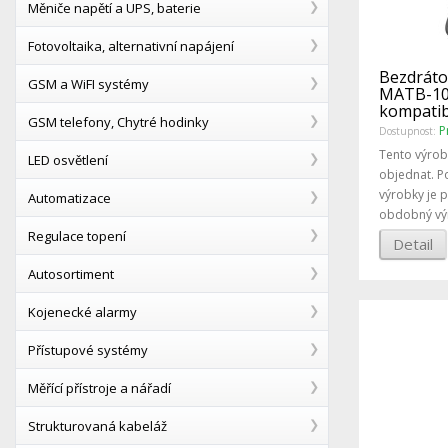
Měniče napětí a UPS, baterie
Fotovoltaika, alternativní napájení
Bezdráto
GSM a WiFI systémy
MATB-10
kompatib
GSM telefony, Chytré hodinky
P
Dostupnost:
Tento výrob
LED osvětlení
objednat. P
výrobky je 
Automatizace
obdobný vý
Regulace topení
Detail
Autosortiment
Kojenecké alarmy
Přístupové systémy
Měřící přístroje a nářadí
Strukturovaná kabeláž