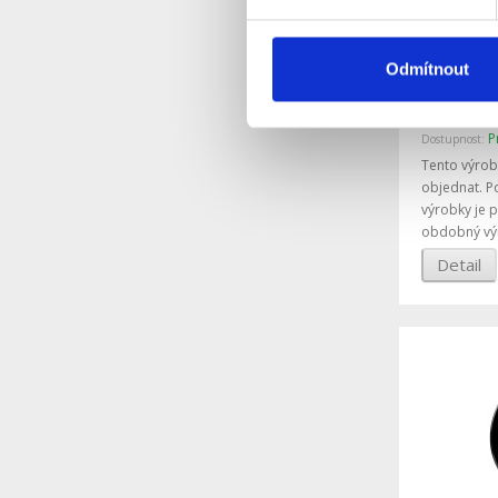
Odmítnout
Chytré h
SB-365 č
P
Dostupnost:
Tento výrob
objednat. P
výrobky je 
obdobný vý
Detail