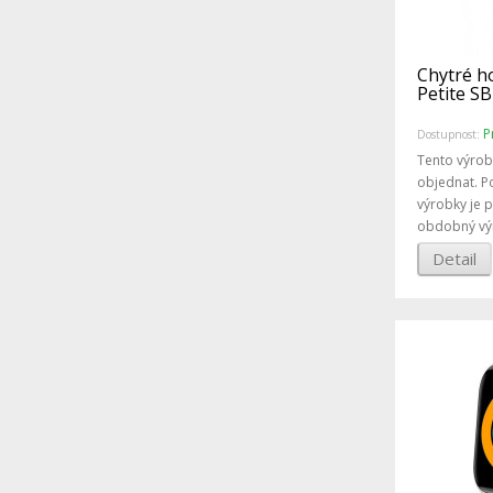
Chytré h
Petite SB
P
Dostupnost:
Tento výrob
objednat. P
výrobky je 
obdobný vý
Detail