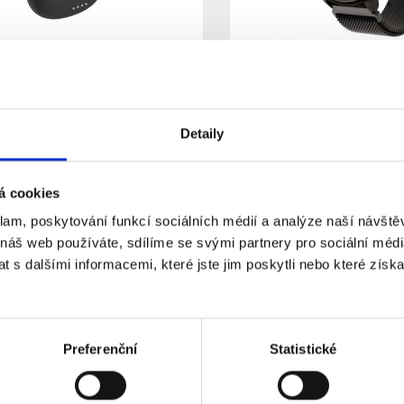
h sluchátka Forever TWE-
Chytré hodinky Forever
 černá
SB-330 černé
rodukt ukončen
Produkt ukončen
Dostupnost:
Detaily
ek je ukončený a už se nedá
Tento výrobek je ukončený a u
od kartou zboží ve složce Podobné
objednat. Pod kartou zboží v
případně uvedený náhradní nebo
výrobky je případně uvedený 
robek.
obdobný výrobek.
á cookies
Detail
klam, poskytování funkcí sociálních médií a analýze naší návšt
 náš web používáte, sdílíme se svými partnery pro sociální média
 s dalšími informacemi, které jste jim poskytli nebo které získa
Preferenční
Statistické