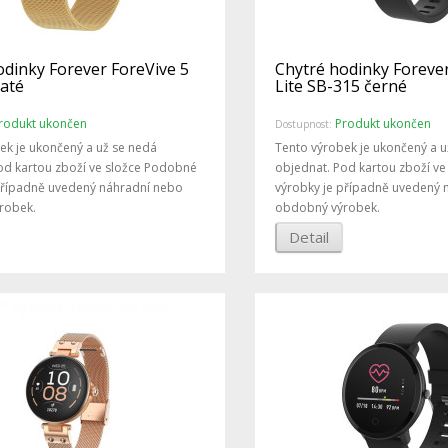
odinky Forever ForeVive 5
Chytré hodinky Foreve
laté
Lite SB-315 černé
rodukt ukončen
Produkt ukončen
Dostupnost:
ek je ukončený a už se nedá
Tento výrobek je ukončený a u
od kartou zboží ve složce Podobné
objednat. Pod kartou zboží v
případně uvedený náhradní nebo
výrobky je případně uvedený 
robek.
obdobný výrobek.
Detail