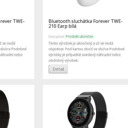
orever TWE-
Bluetooth sluchátka Forever TWE-
210 Earp bílá
Produkt ukončen
Dostupnost:
ž se nedá
Tento výrobek je ukončený a už se nedá
e složce Podobné
objednat. Pod kartou zboží ve složce Podobné
náhradní nebo
výrobky je případně uvedený náhradní nebo
obdobný výrobek.
Detail