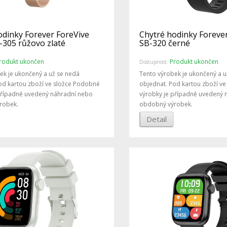
odinky Forever ForeVive
Chytré hodinky Foreve
-305 růžovo zlaté
SB-320 černé
rodukt ukončen
Produkt ukončen
Dostupnost:
ek je ukončený a už se nedá
Tento výrobek je ukončený a u
od kartou zboží ve složce Podobné
objednat. Pod kartou zboží v
případně uvedený náhradní nebo
výrobky je případně uvedený 
robek.
obdobný výrobek.
Detail