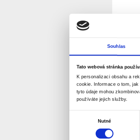
Bluetoot
210 Earp
P
Dostupnost:
Souhlas
Tento výrob
objednat. P
výrobky je 
obdobný vý
Tato webová stránka použív
Detail
K personalizaci obsahu a re
cookie. Informace o tom, jak
tyto údaje mohou zkombinovat
používáte jejich služby.
Výběr
Nutné
souhlasu