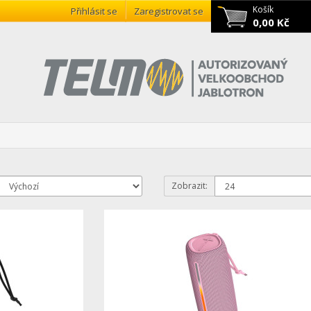
Košík
Přihlásit se
Zaregistrovat se
0,00 Kč
Zobrazit: