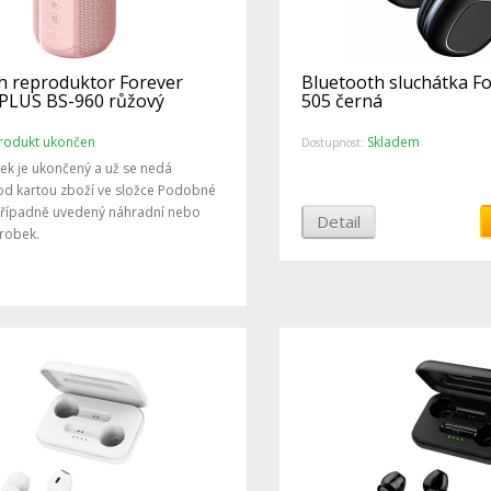
h reproduktor Forever
Bluetooth sluchátka F
PLUS BS-960 růžový
505 černá
rodukt ukončen
Skladem
Dostupnost:
ek je ukončený a už se nedá
od kartou zboží ve složce Podobné
případně uvedený náhradní nebo
Detail
robek.