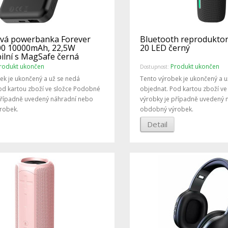
vá powerbanka Forever
Bluetooth reproduktor
0 10000mAh, 22,5W
20 LED černý
ilní s MagSafe černá
rodukt ukončen
Produkt ukončen
Dostupnost:
ek je ukončený a už se nedá
Tento výrobek je ukončený a u
od kartou zboží ve složce Podobné
objednat. Pod kartou zboží v
případně uvedený náhradní nebo
výrobky je případně uvedený 
robek.
obdobný výrobek.
Detail