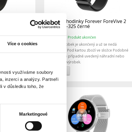
 ForeVive 2
Chytré hodinky Forever ForeVive 2
Slim SB-325 černé
Produkt ukončen
Dostupnost:
Více o cookies
ž se nedá
Tento výrobek je ukončený a už se nedá
e složce Podobné
objednat. Pod kartou zboží ve složce Podobné
náhradní nebo
výrobky je případně uvedený náhradní nebo
obdobný výrobek.
Detail
ěvnosti využíváme soubory
, inzerci a analýzy. Partneři
li v důsledku toho, že
Marketingové