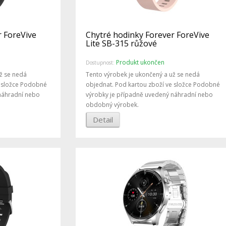
r ForeVive
Chytré hodinky Forever ForeVive
Lite SB-315 růžové
Produkt ukončen
Dostupnost:
ž se nedá
Tento výrobek je ukončený a už se nedá
e složce Podobné
objednat. Pod kartou zboží ve složce Podobné
náhradní nebo
výrobky je případně uvedený náhradní nebo
obdobný výrobek.
Detail