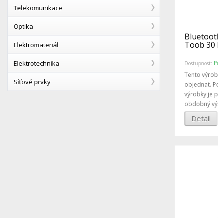
Telekomunikace
Optika
Bluetoot
Toob 30 
Elektromateriál
Elektrotechnika
P
Dostupnost:
Tento výrob
Síťové prvky
objednat. P
výrobky je 
obdobný vý
Detail