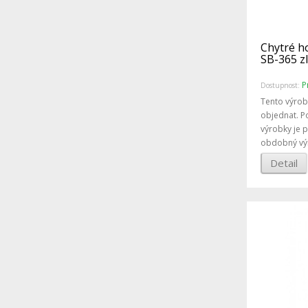
Chytré h
SB-365 z
P
Dostupnost:
Tento výrob
objednat. P
výrobky je 
obdobný vý
Detail