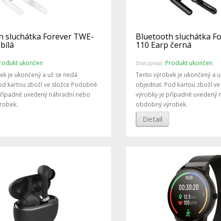
h sluchátka Forever TWE-
Bluetooth sluchátka F
bílá
110 Earp černá
rodukt ukončen
Produkt ukončen
Dostupnost:
ek je ukončený a už se nedá
Tento výrobek je ukončený a u
od kartou zboží ve složce Podobné
objednat. Pod kartou zboží v
případně uvedený náhradní nebo
výrobky je případně uvedený 
robek.
obdobný výrobek.
Detail