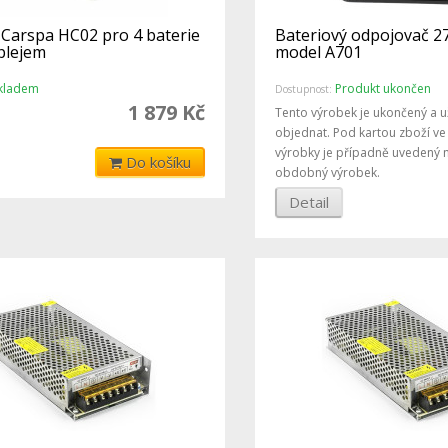
 Carspa HC02 pro 4 baterie
Bateriový odpojovač 
plejem
model A701
kladem
Produkt ukončen
Dostupnost:
1 879 Kč
Tento výrobek je ukončený a u
objednat. Pod kartou zboží v
výrobky je případně uvedený 
Do košíku
obdobný výrobek.
Detail