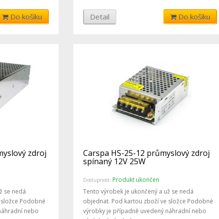
Do košíku
Detail
Do košíku
yslový zdroj
Carspa HS-25-12 průmyslový zdroj
spínaný 12V 25W
Produkt ukončen
Dostupnost:
ž se nedá
Tento výrobek je ukončený a už se nedá
e složce Podobné
objednat. Pod kartou zboží ve složce Podobné
náhradní nebo
výrobky je případně uvedený náhradní nebo