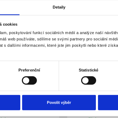
12V 120W
- POUŽITÉ, spínaný 24
Detaily
kladem
Skladem
Dostupnost:
312 Kč
á cookies
Do košíku
Detail
klam, poskytování funkcí sociálních médií a analýze naší návšt
 náš web používáte, sdílíme se svými partnery pro sociální média
 s dalšími informacemi, které jste jim poskytli nebo které získa
Preferenční
Statistické
Povolit výběr
S-120-48 průmyslový zdroj
Carspa HS-120-48 prům
É, spínaný 48V 120W
spínaný 48V 120W