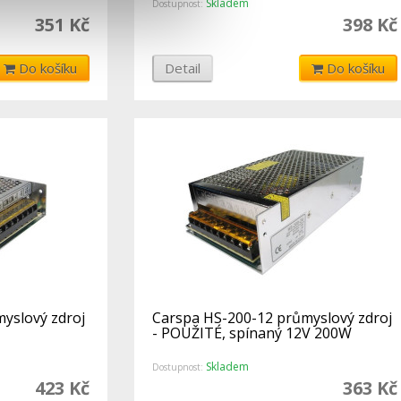
Skladem
Dostupnost:
351 Kč
398 Kč
Do košíku
Detail
Do košíku
yslový zdroj
Carspa HS-200-12 průmyslový zdroj
- POUŽITÉ, spínaný 12V 200W
Skladem
Dostupnost:
423 Kč
363 Kč