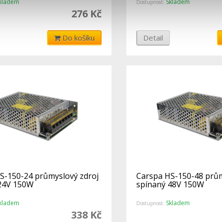
kladem
Skladem
Dostupnost:
276 Kč
Do košíku
Detail
S-150-24 průmyslový zdroj
Carspa HS-150-48 prům
24V 150W
spínaný 48V 150W
kladem
Skladem
Dostupnost:
338 Kč