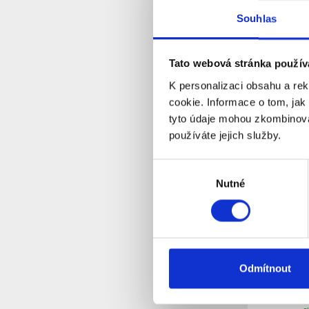
spínaný 
Souhlas
S
Dostupnost:
Tato webová stránka použív
Detail
K personalizaci obsahu a re
cookie. Informace o tom, jak
tyto údaje mohou zkombinovat
používáte jejich služby.
Výběr
Nutné
souhlasu
Odmítnout
Carspa H
- POUŽIT