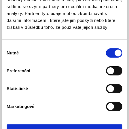
sdílíme se svými partnery pro sociální média, inzerci a
Model: BAT-4V8 | Výrobce:
Jablotron
analýzy. Partneři tyto údaje mohou zkombinovat s
Produktové číslo: 106 / 000068
dalšími informacemi, které jste jim poskytli nebo které
získali v důsledku toho, že používáte jejich služby.
Doporučená koncová cena s DPH:
277 Kč
215,26 Kč
Vaše cena bez DPH:
Vaše cena včetně DPH:
260 Kč
Výběr
Nutné
souhlasu
Dostupnost:
Skladem
Množství
Preferenční
Statistické
Do košíku
Marketingové
Popis