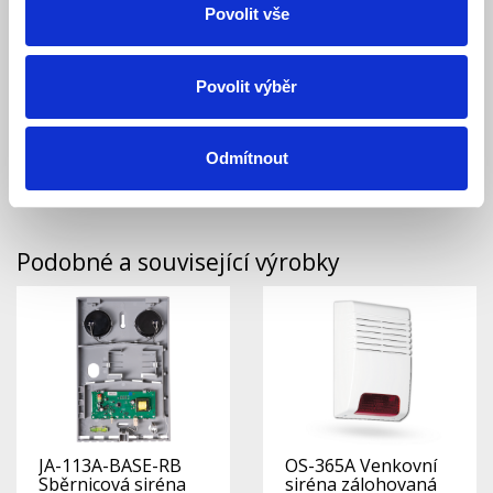
Povolit vše
Ke stažení (0)
Povolit výběr
Jablotron BAT-4V8
se používá k napájení
sirény Jablotron
v případě
odpojení z elektrické sítě.
Zálohovací NiCd akupack 4,8V,
1,8Ah
. Kompatibilní pro sirény
Jablotron OS-360,365, JA-
Odmítnout
111A/151A-BASE.
Podobné a související výrobky
JA-113A-BASE-RB
OS-365A Venkovní
Sběrnicová siréna
siréna zálohovaná