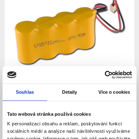
Souhlas
Detaily
Více o cookies
BAT-4V8 Zálohovací
Tato webová stránka používá cookies
akupack (baterie) -
K personalizaci obsahu a reklam, poskytování funkcí
sociálních médií a analýze naší návštěvnosti využíváme
Jablotron
soubory cookie. Informace o tom, jak náš web používáte,