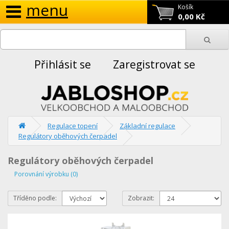
menu
Košík
0,00 Kč
Přihlásit se
Zaregistrovat se
Regulace topení
Základní regulace
Regulátory oběhových čerpadel
Regulátory oběhových čerpadel
Porovnání výrobku (0)
Tříděno podle:
Zobrazit: