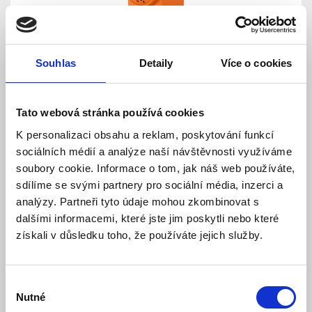
Souhlas
Detaily
Více o cookies
PT03 - Bimetalový příložný termostat
Tato webová stránka používá cookies
K personalizaci obsahu a reklam, poskytování funkcí
Skladem
Dostupnost:
sociálních médií a analýze naší návštěvnosti využíváme
252 Kč
315 Kč
soubory cookie. Informace o tom, jak náš web používáte,
sdílíme se svými partnery pro sociální média, inzerci a
Detail
Do košíku
analýzy. Partneři tyto údaje mohou zkombinovat s
dalšími informacemi, které jste jim poskytli nebo které
získali v důsledku toho, že používáte jejich služby.
Výběr
Nutné
souhlasu