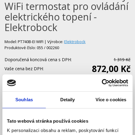
WiFi termostat pro ovládání
elektrického topení -
Elektrobock
Model: PT740B-EI WIFI | Výrobce:
Elektrobock
Produktové číslo: 055 / 002260
Doporučená koncová cena s DPH:
1 319 Kč
872,00 Kč
Vaše cena bez DPH:
Vaše cena včetně DPH:
1 055 Kč
Dostupnost:
Skladem
Množství
Souhlas
Detaily
Více o cookies
Tato webová stránka používá cookies
Do košíku
K personalizaci obsahu a reklam, poskytování funkcí