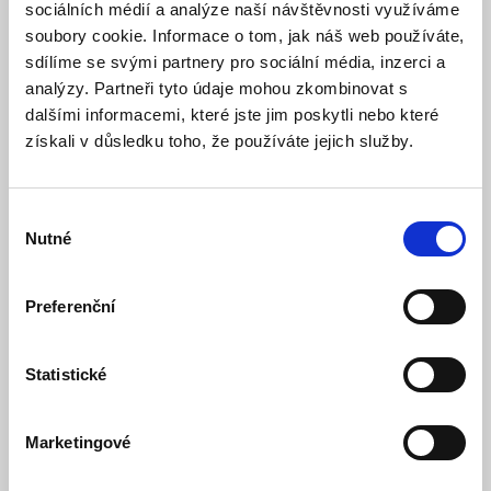
sociálních médií a analýze naší návštěvnosti využíváme
soubory cookie. Informace o tom, jak náš web používáte,
sdílíme se svými partnery pro sociální média, inzerci a
analýzy. Partneři tyto údaje mohou zkombinovat s
Popis
dalšími informacemi, které jste jim poskytli nebo které
Specifikace
získali v důsledku toho, že používáte jejich služby.
Ke stažení (1)
Výběr
Nutné
Programovatelný WiFi termostat pro ovládání elektrického
souhlasu
topení.
Preferenční
Vlastnosti WiFi termostatu PT740B-EI WIFI:
Je vhodný pro domácnosti, rodinné domy, kanceláře s
elektrickým vytápěním. Může zapínat
přímotopy,
elektrické sálavé panely
nebo
elektrické podlahové
Statistické
topení
až do proudu 16 A nebo ovládání
termoelektrických ventilů teplovodního
podlahového topení.
Marketingové
Ovládání a nastavení pomocí aplikace Tuya: