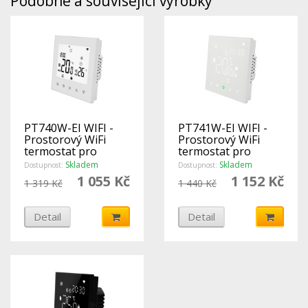
Podobné a související výrobky
PT740W-EI WIFI -
PT741W-EI WIFI -
Prostorový WiFi
Prostorový WiFi
termostat pro
termostat pro
ovládání
ovládání
Skladem
Skladem
Dostupnost:
Dostupnost:
elektrického topení
elektrického topení
1 055 Kč
1 152 Kč
1 319 Kč
1 440 Kč
- Elektrobock
- Elektrobock
Detail
Detail