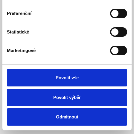
Preferenční
Systém
OpenCart
Jabloshop © 2026
Překlad:
opencart.cz
&
opencart-support.com
. |
Nastavení cookies
Statistické
Marketingové
Povolit vše
Povolit výběr
Odmítnout