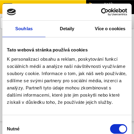
menu
Košík
0,00 Kč
Souhlas
Detaily
Více o cookies
Přihlásit se
Zaregistrovat se
Tato webová stránka používá cookies
K personalizaci obsahu a reklam, poskytování funkcí
sociálních médií a analýze naší návštěvnosti využíváme
Měniče napětí a UPS, baterie
soubory cookie. Informace o tom, jak náš web používáte,
Měniče napětí a UPS
Síťové měniče
sdílíme se svými partnery pro sociální média, inzerci a
analýzy. Partneři tyto údaje mohou zkombinovat s
Síťové měniče
dalšími informacemi, které jste jim poskytli nebo které
získali v důsledku toho, že používáte jejich služby.
Pokračovat
Výběr
Nutné
souhlasu