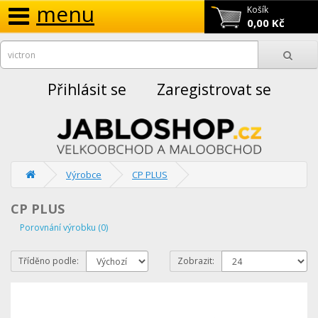
menu
Košík
0,00 Kč
Přihlásit se
Zaregistrovat se
Výrobce
CP PLUS
CP PLUS
Porovnání výrobku (0)
Tříděno podle:
Zobrazit: