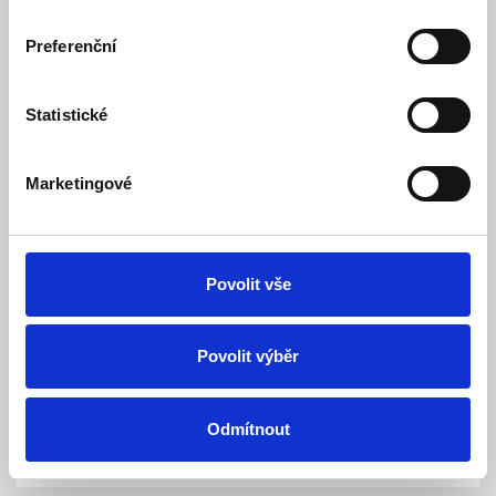
Preferenční
Statistické
Marketingové
CP PLUS CP-V32G 3.0 Mpix venkovní GSM
kamera s duálním přísvitem, H.265, mikrofonem
a reproduktorem
Povolit vše
Produkt ukončen
Dostupnost:
Tento výrobek je ukončený a už se nedá objednat. Pod kartou
zboží ve složce Podobné výrobky je případně uvedený
Povolit výběr
náhradní nebo obdobný výrobek.
Odmítnout
Detail