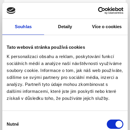
Souhlas
Detaily
Více o cookies
Tato webová stránka používá cookies
K personalizaci obsahu a reklam, poskytování funkcí
sociálních médií a analýze naší návštěvnosti využíváme
soubory cookie. Informace o tom, jak náš web používáte,
CP PLUS CP-UVR-1601F1-IC Šestnáctikanálový
5v1 mini DVR s kompresí H.265 (analog, HDCVI,
sdílíme se svými partnery pro sociální média, inzerci a
AHD, TVI, IP)
analýzy. Partneři tyto údaje mohou zkombinovat s
Skladem
Dostupnost:
dalšími informacemi, které jste jim poskytli nebo které
9 309 Kč
získali v důsledku toho, že používáte jejich služby.
Detail
Výběr
Nutné
souhlasu