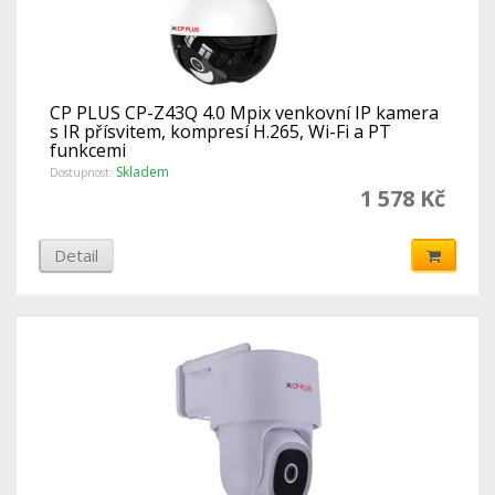
CP PLUS CP-Z43Q 4.0 Mpix venkovní IP kamera
s IR přísvitem, kompresí H.265, Wi-Fi a PT
funkcemi
Skladem
Dostupnost:
1 578 Kč
Detail