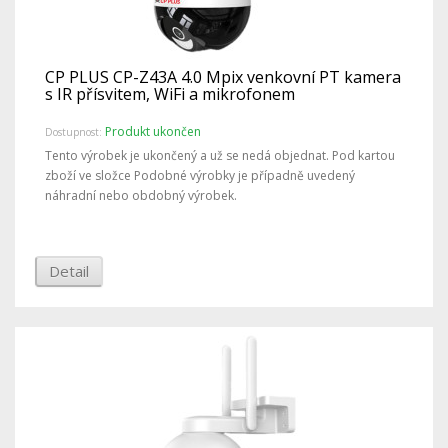
CP PLUS CP-Z43A 4.0 Mpix venkovní PT kamera
s IR přísvitem, WiFi a mikrofonem
Produkt ukončen
Dostupnost:
Tento výrobek je ukončený a už se nedá objednat. Pod kartou
zboží ve složce Podobné výrobky je případně uvedený
náhradní nebo obdobný výrobek.
Detail