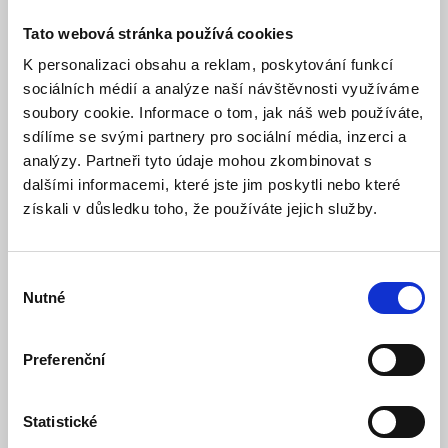
GS-204 (230V) - Detektor hořlavých plynů
Tato webová stránka používá cookies
K personalizaci obsahu a reklam, poskytování funkcí
Skladem
Dostupnost:
1 997 Kč
sociálních médií a analýze naší návštěvnosti využíváme
soubory cookie. Informace o tom, jak náš web používáte,
sdílíme se svými partnery pro sociální média, inzerci a
Detail
analýzy. Partneři tyto údaje mohou zkombinovat s
dalšími informacemi, které jste jim poskytli nebo které
získali v důsledku toho, že používáte jejich služby.
Výběr
Nutné
souhlasu
Preferenční
DIN-TC Regulátor teploty
Statistické