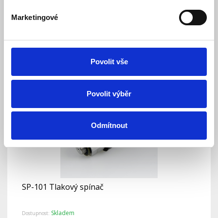
Skladem
Dostupnost:
Marketingové
1 496 Kč
Detail
Povolit vše
Povolit výběr
Odmítnout
SP-101 Tlakový spínač
Skladem
Dostupnost: