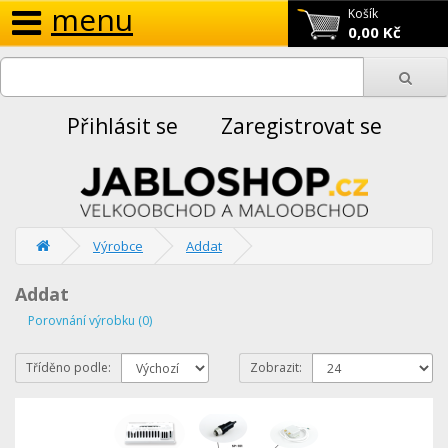
menu
Košík
0,00 Kč
Přihlásit se
Zaregistrovat se
Výrobce
Addat
Addat
Porovnání výrobku (0)
Tříděno podle:
Zobrazit: