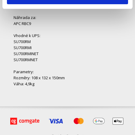
APC určená pro UPS.
Náhrada za:
APC RBC9
Vhodné k UPS:
SU700RM
SU700RMI
SU700RMINET
SU700RMNET
Parametry:
Rozměry: 108 x 132 x 150mm
Váha: 4,9kg