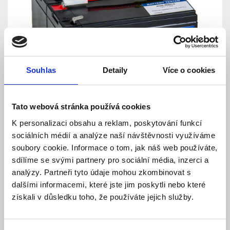
Souhlas
Detaily
Více o cookies
Tato webová stránka používá cookies
K personalizaci obsahu a reklam, poskytování funkcí
sociálních médií a analýze naší návštěvnosti využíváme
soubory cookie. Informace o tom, jak náš web používáte,
sdílíme se svými partnery pro sociální média, inzerci a
analýzy. Partneři tyto údaje mohou zkombinovat s
Avacom RBC9 - baterie pro
dalšími informacemi, které jste jim poskytli nebo které
UPS, náhrada za APC
získali v důsledku toho, že používáte jejich služby.
Model: 553959 | Výrobce:
Avacom