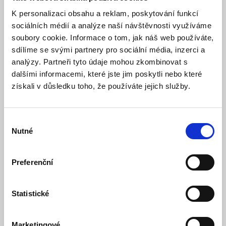
mikrofonem
K personalizaci obsahu a reklam, poskytování funkcí
sociálních médií a analýze naší návštěvnosti využíváme
Model: CP-UNC-TA41PL3C-0360 | Výrobce:
CP PLUS
soubory cookie. Informace o tom, jak náš web používáte,
Produktové číslo: 188 / 000371
sdílíme se svými partnery pro sociální média, inzerci a
analýzy. Partneři tyto údaje mohou zkombinovat s
2 431,00 Kč
Vaše cena bez DPH:
dalšími informacemi, které jste jim poskytli nebo které
Vaše cena včetně DPH:
2 942 Kč
získali v důsledku toho, že používáte jejich služby.
Dostupnost:
Skladem
Množství
Výběr
Nutné
souhlasu
Preferenční
Do košíku
Statistické
Popis
Marketingové