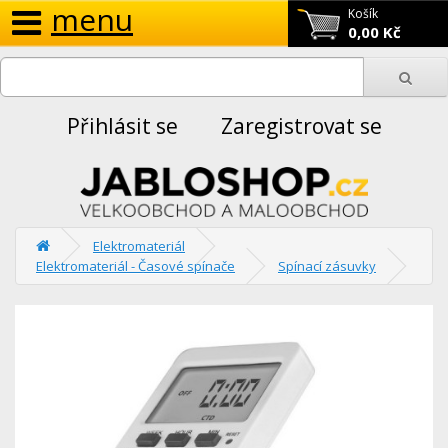
menu
Košík
0,00 Kč
Přihlásit se
Zaregistrovat se
Elektromateriál
Elektromateriál - Časové spínače
Spínací zásuvky