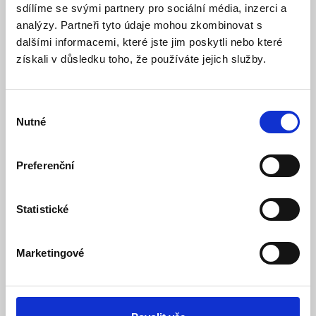
sdílíme se svými partnery pro sociální média, inzerci a
Popis
analýzy. Partneři tyto údaje mohou zkombinovat s
Specifikace
dalšími informacemi, které jste jim poskytli nebo které
získali v důsledku toho, že používáte jejich služby.
Ke stažení (1)
Digitální spínací zásuvka může podle potřebného
Výběr
programu spínat např. oběhové čerpadlo, zavlažování
Nutné
souhlasu
zahrady, osvětlení akvárií atd.
Vlastnosti digitálních hodin ZSD15:
Preferenční
umožňují celkem 16 nastavitelných časových programů,
kterými lze zapínat a vypínat Vámi zapojené spotřebiče.
Statistické
Výhoda ZSD15: SPÍNANÝ FÁZOVÝ VODIČ!
Marketingové
16 nastavitelných časových programů
10 kombinací dnů nebo bloků dnů. Touto funkcí lze
časové programy spouštět v určené dny např. So–
Ne, Po–Pá a podobně.
Možnost manuálního nebo automatického ovládání.