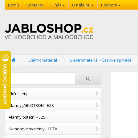
Domů
Kontakty
O nás
O nákupu
Podpora
Elektromateriál
Elektromateriál - Časové spínače
Akční sety
Alarmy JABLOTRON - EZS
Alarmy ostatní - EZS
Kamerové systémy - CCTV