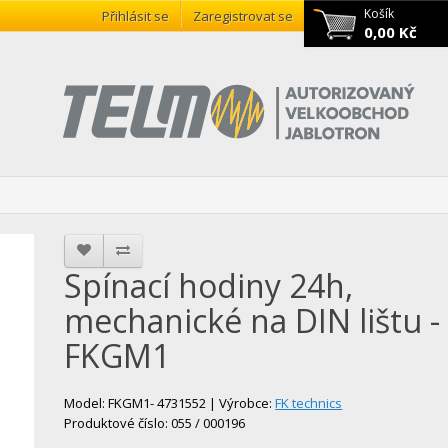
Košík
Přihlásit se
Zaregistrovat se
0,00 Kč
Spínací hodiny 24h,
mechanické na DIN lištu -
FKGM1
Model: FKGM1- 4731552 | Výrobce:
FK technics
Produktové číslo: 055 / 000196