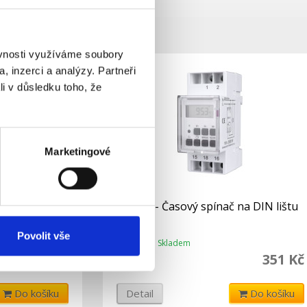
ěvnosti využíváme soubory
, inzerci a analýzy. Partneři
li v důsledku toho, že
Marketingové
 digitální -
CS4-16 - Časový spínač na DIN lištu
Povolit vše
Skladem
Dostupnost:
299 Kč
351 Kč
439 Kč
Do košíku
Detail
Do košíku