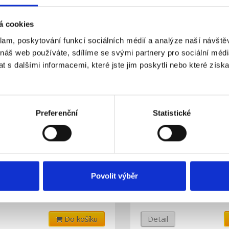
á cookies
a související výrobky
klam, poskytování funkcí sociálních médií a analýze naší návšt
 náš web používáte, sdílíme se svými partnery pro sociální média
 s dalšími informacemi, které jste jim poskytli nebo které získa
Preferenční
Statistické
ásuvka týdenní, digitální -
Spínací zásuvka týdenní,
FKEF20
Povolit výběr
kladem
Skladem
Dostupnost:
288 Kč
Do košíku
Detail