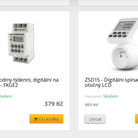
odiny týdenní, digitální na
ZSD15 - Digitální spína
 - FKGE2
otočný LCD
kladem
Skladem
Dostupnost:
379 Kč
301 Kč
Do košíku
Detail