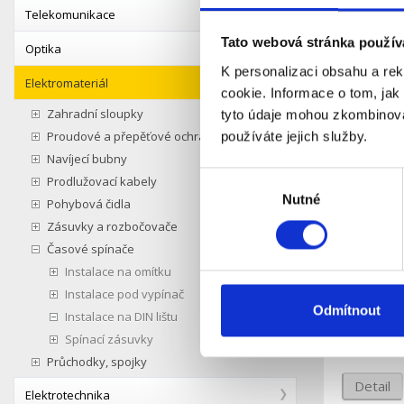
Telekomunikace
Tato webová stránka použív
Podobné 
Optika
K personalizaci obsahu a re
Elektromateriál
cookie. Informace o tom, jak
Zahradní sloupky
tyto údaje mohou zkombinovat
Proudové a přepěťové ochrany
používáte jejich služby.
Navíjecí bubny
Výběr
Prodlužovací kabely
Nutné
souhlasu
Pohybová čidla
Zásuvky a rozbočovače
Časové spínače
Spínací z
Instalace na omítku
FKEF8
Instalace pod vypínač
Odmítnout
Instalace na DIN lištu
S
Dostupnost:
Spínací zásuvky
Průchodky, spojky
Detail
Elektrotechnika