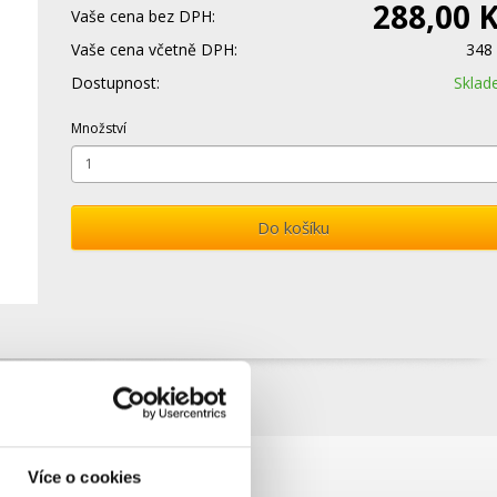
288,00 
Vaše cena bez DPH:
Vaše cena včetně DPH:
348
Dostupnost:
Skla
Množství
Do košíku
o rozvaděčů na DIN lištu.
Více o cookies