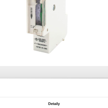
Specifikace
Ke stažení (1)
é mechanické spínací hodiny s 24hodinovým cyklem vhodné pro umístění d
Detaily