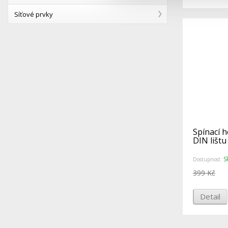
Síťové prvky
Spínací h
DIN lištu
S
Dostupnost:
399 Kč
Detail