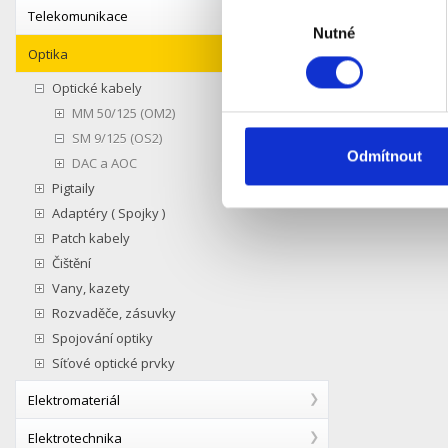
Výběr
Telekomunikace
- 6 vláke
Nutné
souhlasu
- gelová t
Optika
- skleněn
- pevný s
Optické kabely
MM 50/125 (OM2)
průměr ka
SM 9/125 (OS2)
Odmítnout
Velkou př
DAC a AOC
Pigtaily
Zapůjčení
Adaptéry ( Spojky )
Patch kabely
Čištění
Vany, kazety
Rozvaděče, zásuvky
Spojování optiky
Síťové optické prvky
Elektromateriál
Elektrotechnika