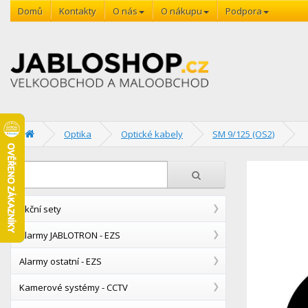
Domů
Kontakty
O nás
O nákupu
Podpora
Optika
Optické kabely
SM 9/125 (OS2)
Akční sety
Alarmy JABLOTRON - EZS
Alarmy ostatní - EZS
Kamerové systémy - CCTV