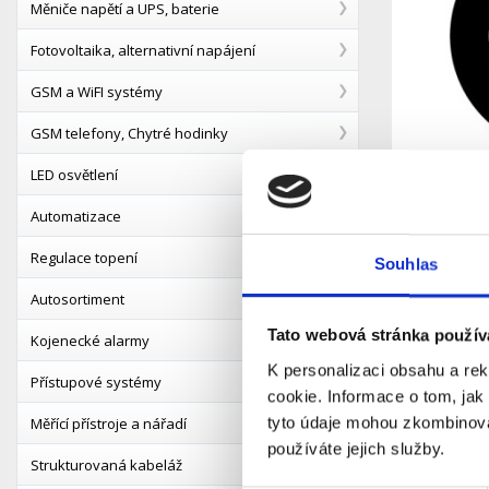
Měniče napětí a UPS, baterie
Fotovoltaika, alternativní napájení
GSM a WiFI systémy
GSM telefony, Chytré hodinky
LED osvětlení
Automatizace
Regulace topení
Souhlas
Autosortiment
Tato webová stránka použív
Kojenecké alarmy
K personalizaci obsahu a re
Přístupové systémy
cookie. Informace o tom, jak
Popis
tyto údaje mohou zkombinovat
Měřící přístroje a nářadí
používáte jejich služby.
Strukturovaná kabeláž
Universál