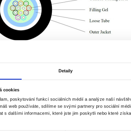
Detaily
á cookies
klam, poskytování funkcí sociálních médií a analýze naší návšt
 náš web používáte, sdílíme se svými partnery pro sociální média
Ke stažení (2)
 s dalšími informacemi, které jste jim poskytli nebo které získa
ní indoor/outdoor gelový optický kabel FRLSZH (Eca)