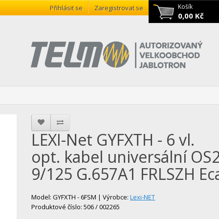
Košík
Přihlásit se
Zaregistrovat se
0,00 Kč
LEXI-Net GYFXTH - 6 vl.
opt. kabel universální OS
9/125 G.657A1 FRLSZH Ec
Model: GYFXTH - 6FSM | Výrobce:
Lexi-NET
Produktové číslo: 506 / 002265