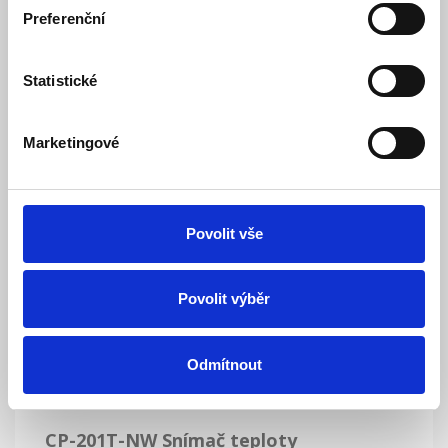
Preferenční
Vaše cena včetně DPH:
316 Kč
Dostupnost:
Doprodej
Statistické
Množství
Marketingové
Do košíku
Povolit vše
Povolit výběr
Popis
Specifikace
Odmítnout
Ke stažení (1)
CP-201T-NW Snímač teploty