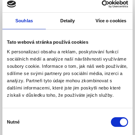
Souhlas
Detaily
Více o cookies
Tato webová stránka používá cookies
K personalizaci obsahu a reklam, poskytování funkcí
sociálních médií a analýze naší návštěvnosti využíváme
soubory cookie. Informace o tom, jak náš web používáte,
sdílíme se svými partnery pro sociální média, inzerci a
analýzy. Partneři tyto údaje mohou zkombinovat s
dalšími informacemi, které jste jim poskytli nebo které
CP-201T-NW Snímač teploty
získali v důsledku toho, že používáte jejich služby.
Model: CP-201T-NW | Výrobce:
Jablotron
Produktové číslo: 106 / 000316
Výběr
Nutné
souhlasu
Doporučená koncová cena s DPH:
336 Kč
261,32 Kč
Vaše cena bez DPH: