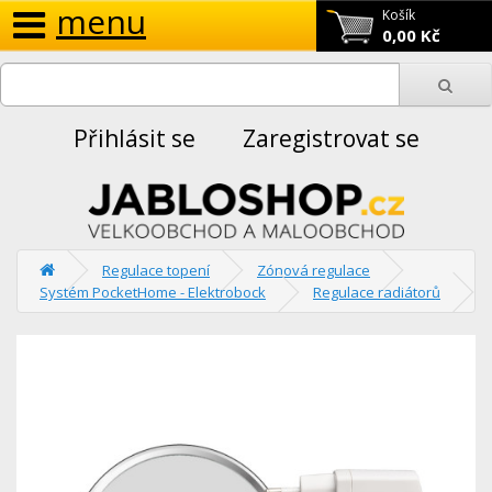
menu
Košík
0,00 Kč
Přihlásit se
Zaregistrovat se
Regulace topení
Zónová regulace
Systém PocketHome - Elektrobock
Regulace radiátorů