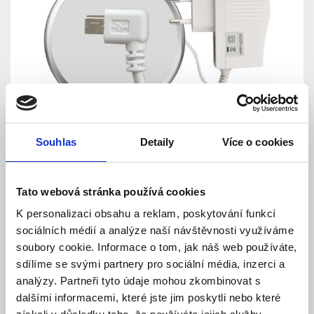
Souhlas
Detaily
Více o cookies
Tato webová stránka používá cookies
K personalizaci obsahu a reklam, poskytování funkcí
AD05-USB 90° - Napájecí
sociálních médií a analýze naší návštěvnosti využíváme
spínaný zdroj - Elektrobock
soubory cookie. Informace o tom, jak náš web používáte,
sdílíme se svými partnery pro sociální média, inzerci a
analýzy. Partneři tyto údaje mohou zkombinovat s
Model: AD05-USB 90° | Výrobce:
Elektrobock
dalšími informacemi, které jste jim poskytli nebo které
Produktové číslo: 055 / 002201