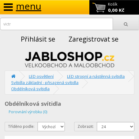
menu
Košík
0,00 Kč
Přihlásit se
Zaregistrovat se
LED osvětlení
LED stropní a nástěnná svítidla
Svítidla základní - přisazená svítidla
Obdélníková svítidla
Obdélníková svítidla
Porovnání výrobku (0)
Tříděno podle:
Zobrazit: