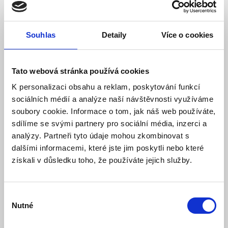
699 Kč
1 077 Kč
Detail
Do košíku
Souhlas
Detaily
Více o cookies
Tato webová stránka používá cookies
K personalizaci obsahu a reklam, poskytování funkcí
sociálních médií a analýze naší návštěvnosti využíváme
soubory cookie. Informace o tom, jak náš web používáte,
sdílíme se svými partnery pro sociální média, inzerci a
analýzy. Partneři tyto údaje mohou zkombinovat s
dalšími informacemi, které jste jim poskytli nebo které
získali v důsledku toho, že používáte jejich služby.
LED stropní svítidlo PILO 36W, bílá 4100K,
4320Lm, černé
Výběr
Skladem
Dostupnost:
Nutné
souhlasu
779 Kč
1 198 Kč