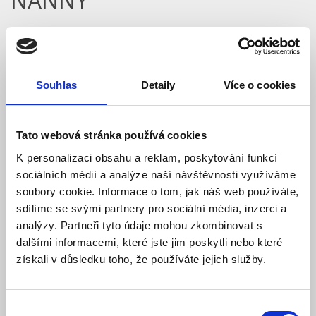
NANNY
Model: BM-03 | Výrobce:
Jablotron
Produktové číslo: 900 / 004536
3 302,00 Kč
Vaše cena bez DPH:
Souhlas
Detaily
Více o cookies
Vaše cena včetně DPH:
3 995 Kč
Dostupnost:
Skladem
Tato webová stránka používá cookies
Množství
K personalizaci obsahu a reklam, poskytování funkcí
sociálních médií a analýze naší návštěvnosti využíváme
soubory cookie. Informace o tom, jak náš web používáte,
sdílíme se svými partnery pro sociální média, inzerci a
Do košíku
analýzy. Partneři tyto údaje mohou zkombinovat s
dalšími informacemi, které jste jim poskytli nebo které
získali v důsledku toho, že používáte jejich služby.
Popis
Výběr