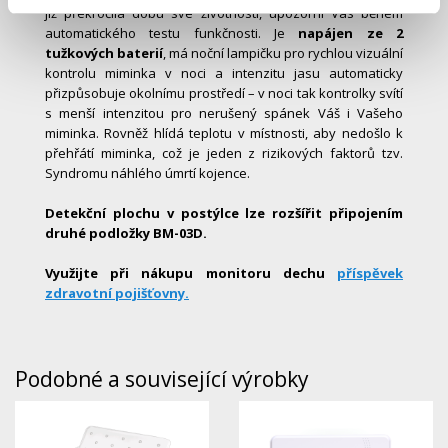
již překročila dobu své životnosti, upozorní Vás během
automatického testu funkčnosti. Je
napájen ze 2
tužkových baterií
, má noční lampičku pro rychlou vizuální
kontrolu miminka v noci a intenzitu jasu automaticky
přizpůsobuje okolnímu prostředí – v noci tak kontrolky svítí
s menší intenzitou pro nerušený spánek Váš i Vašeho
miminka. Rovněž hlídá teplotu v místnosti, aby nedošlo k
přehřátí miminka, což je jeden z rizikových faktorů tzv.
Syndromu náhlého úmrtí kojence.
Detekční plochu v postýlce lze rozšířit připojením
druhé podložky BM-03D.
Využijte při nákupu monitoru dechu
příspěvek
zdravotní pojišťovny.
Podobné a související výrobky