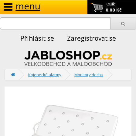
menu
Košík
0,00 Kč
Přihlásit se
Zaregistrovat se
Kojenecké alarmy
Monitory dechu