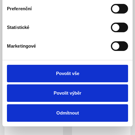
Monitor BM-02 Nanny je zařízení, které sleduje
pravidelnost dechu a pohyby kojence
. Účelem výrobku
Preferenční
je upozornit na případné nebezpečí tak zvaného
„syndromu náhlého úmrtí kojence“ (též SIDS, Sudden
Infant Death Syndrome).
Statistické
Děti do jednoho roku mají nepravidelné dýchání a z
nevyjasněných příčin se někdy stane, že se kojenec
Marketingové
„zapomene“ nadechnout. K zástavě dechu však může dojít
i z jiných příčin (zvratky, projev nemoci apod.).
BM-02 je zdravotnický prostředek.
Povolit vše
Využijte při nákupu monitoru dechu
příspěvek
zdravotní pojišťovny.
Povolit výběr
Odmítnout
Podobné a související výrobky