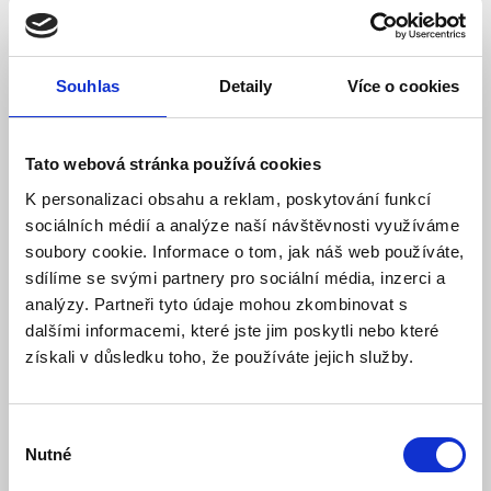
2 057,00 Kč
Vaše cena bez DPH:
Vaše cena včetně DPH:
2 489 Kč
Dostupnost:
Skladem
Souhlas
Detaily
Více o cookies
Množství
Tato webová stránka používá cookies
K personalizaci obsahu a reklam, poskytování funkcí
Do košíku
sociálních médií a analýze naší návštěvnosti využíváme
soubory cookie. Informace o tom, jak náš web používáte,
sdílíme se svými partnery pro sociální média, inzerci a
analýzy. Partneři tyto údaje mohou zkombinovat s
dalšími informacemi, které jste jim poskytli nebo které
Popis
získali v důsledku toho, že používáte jejich služby.
Specifikace
Ke stažení (1)
Výběr
Nutné
souhlasu