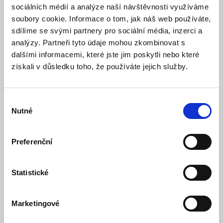
sociálních médií a analýze naší návštěvnosti využíváme
soubory cookie. Informace o tom, jak náš web používáte,
sdílíme se svými partnery pro sociální média, inzerci a
analýzy. Partneři tyto údaje mohou zkombinovat s
dalšími informacemi, které jste jim poskytli nebo které
získali v důsledku toho, že používáte jejich služby.
Multimetr UNI-T UT673PV, 800W, LCD displej
Výběr
Dočasně nedostupný
Dostupnost:
Nutné
souhlasu
1 258 Kč
Detail
Preferenční
Statistické
Marketingové