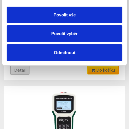
Povolit vše
ELEJOY EY800W Tester solárních panelů, 800W,
Povolit výběr
LCD displej
Skladem
Dostupnost:
Odmítnout
1 350 Kč
Detail
Do košíku