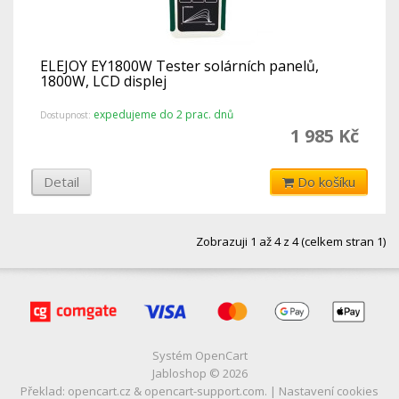
ELEJOY EY1800W Tester solárních panelů,
1800W, LCD displej
expedujeme do 2 prac. dnů
Dostupnost:
1 985 Kč
Detail
Do košíku
Zobrazuji 1 až 4 z 4 (celkem stran 1)
Systém
OpenCart
Jabloshop © 2026
Překlad:
opencart.cz
&
opencart-support.com
. |
Nastavení cookies