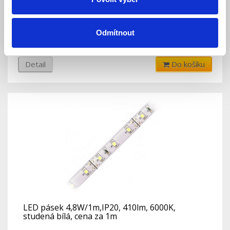
bílá, cena za 1m
Skladem
Dostupnost:
Odmítnout
73 Kč
75 Kč
Detail
Do košíku
LED pásek 4,8W/1m,IP20, 410lm, 6000K,
studená bílá, cena za 1m