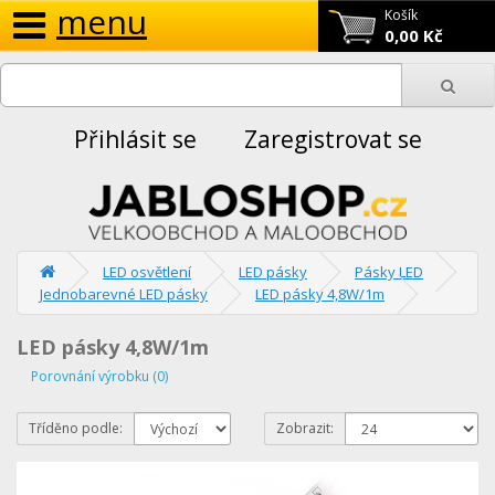
menu
Košík
0,00 Kč
Přihlásit se
Zaregistrovat se
LED osvětlení
LED pásky
Pásky LED
Jednobarevné LED pásky
LED pásky 4,8W/1m
LED pásky 4,8W/1m
Porovnání výrobku (0)
Tříděno podle:
Zobrazit: