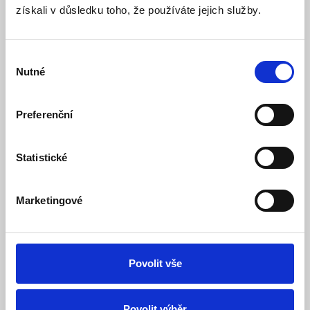
získali v důsledku toho, že používáte jejich služby.
LED pásek 4,8W/1m,IP20, 365lm, 3000K, teplá
bílá, cena za 1m
Výběr
Skladem
Dostupnost:
Nutné
souhlasu
73 Kč
75 Kč
Detail
Do košíku
Preferenční
Statistické
Marketingové
Povolit vše
LED pásek 4,8W/1m,IP20, 390lm, 4500K, denní
Povolit výběr