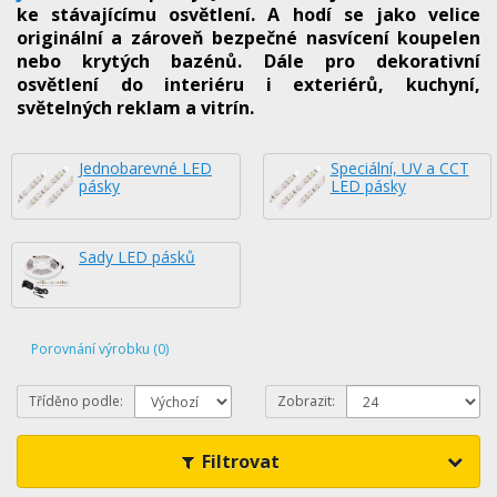
ke stávajícímu osvětlení. A hodí se jako velice
originální a zároveň bezpečné nasvícení koupelen
nebo krytých bazénů. Dále pro dekorativní
osvětlení do interiéru i exteriérů, kuchyní,
světelných reklam a vitrín.
Jednobarevné LED
Speciální, UV a CCT
pásky
LED pásky
Sady LED pásků
Porovnání výrobku (0)
Tříděno podle:
Zobrazit:
Filtrovat