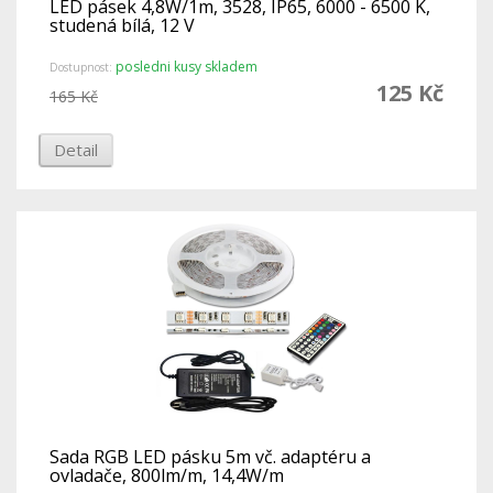
LED pásek 4,8W/1m, 3528, IP65, 6000 - 6500 K,
studená bílá, 12 V
posledni kusy skladem
Dostupnost:
125 Kč
165 Kč
Detail
Sada RGB LED pásku 5m vč. adaptéru a
ovladače, 800lm/m, 14,4W/m