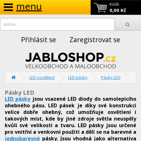
menu
Košík
0,00 Kč
Přihlásit se
Zaregistrovat se
LED osvětlení
LED pásky
Pásky LED
Pásky LED
LED pásky
jsou vsazené LED diody do samolepícího
ohebného pásu. LED pásek je díky své konstrukci
velice dobře ohebný, což umožňuje osvětlení i
takových míst, kde by jiné zdroje světla neuspěly
kvůli své velikosti a tvaru. LED pásky jsou určené
pro vnitřní a venkovní použití a dělí se na barevné a
jednobarevné
pásky. Jsou vhodná jako alternativa