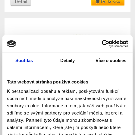
Detail
Do košíku
Souhlas
Detaily
Více o cookies
Tato webová stránka používá cookies
Sada LED pásku 5m, 620Lm/m, 7,3W/m, 3000 -
6000K , ovládání přes mobilní telefon
K personalizaci obsahu a reklam, poskytování funkcí
sociálních médií a analýze naší návštěvnosti využíváme
Skladem
Dostupnost:
soubory cookie. Informace o tom, jak náš web používáte,
439 Kč
714 Kč
sdílíme se svými partnery pro sociální média, inzerci a
analýzy. Partneři tyto údaje mohou zkombinovat s
Detail
Do košíku
dalšími informacemi, které jste jim poskytli nebo které
získali v důsledku toho, že používáte jejich služby.