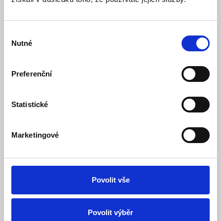
Výběr
Nutné
souhlasu
Preferenční
Statistické
LED pásek 4,8W/1m, 3528, IP20, 6000 - 6500 K,
studená bílá, 12V, cena za 1m
Marketingové
Skladem
Dostupnost:
99 Kč
124 Kč
Povolit vše
Detail
Do košíku
Povolit výběr