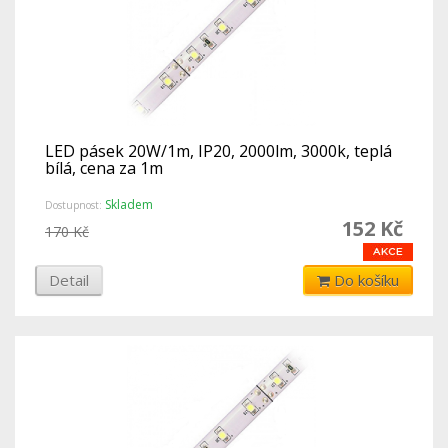
LED pásek 20W/1m, IP20, 2000lm, 3000k, teplá
bílá, cena za 1m
Skladem
Dostupnost:
152 Kč
170 Kč
Detail
Do košíku