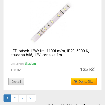
LED pásek 12W/1m, 1100Lm/m, IP20, 6000 K,
studená bílá, 12V, cena za 1m
Skladem
Dostupnost:
125 Kč
130 Kč
Detail
Do košíku
1
2
>
>|