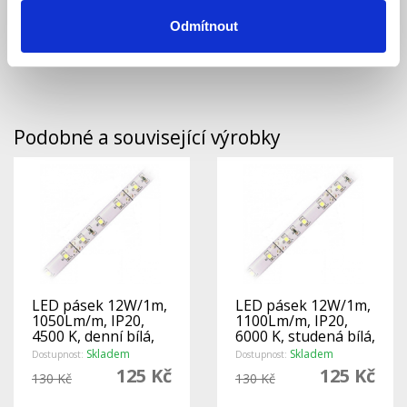
Upozornění „LED pásky, které si zákazník objednává
na míru nelze vracet zpět.“
Odmítnout
Podobné a související výrobky
LED pásek 12W/1m,
LED pásek 12W/1m,
1050Lm/m, IP20,
1100Lm/m, IP20,
4500 K, denní bílá,
6000 K, studená bílá,
12V
12V
Skladem
Skladem
Dostupnost:
Dostupnost:
125 Kč
125 Kč
130 Kč
130 Kč