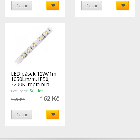
Detail
Detail
LED pásek 12W/1m,
1050Lm/m, IP50,
3200K, teplá bílá,
12V
Skladem
Dostupnost:
162 Kč
169 Kč
Detail