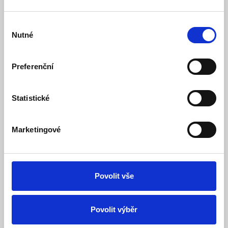
Ke stažení (0)
Výběr
Nutné
souhlasu
Flexibilní pásek s LED SMD diodami 12W/1m a barvou
světla teplá bílá 3000K, efektivně vyzařující světlo o
svítivosti 1050Lm/m, je vhodný pro dekorativní nasvícení
Preferenční
interiérů, náročné osvětlovací systémy, ale i pro reklamní
účely. Velkou předností je velká svítivost a napájení malým
napětím 12 V DC a snadné ovládání pomocí volitelných
Statistické
ovladačů, kontrolérů a stmívačů. Díky sério-paralelnímu
zapojení lze pásek jednoduše dělit po jednotlivých
modulech. Pro snadnou montáž je jedna strana pásku
Marketingové
opatřena oboustrannou lepící páskou.
Záruka 3 roky
Povolit vše
Uvedená cena je za 1m,
Možnost odmotání LED pásku na přání zákazníka od
délky 1m a jeho násobku. Klasické balení pak
Povolit výběr
obsahuje 5 m.