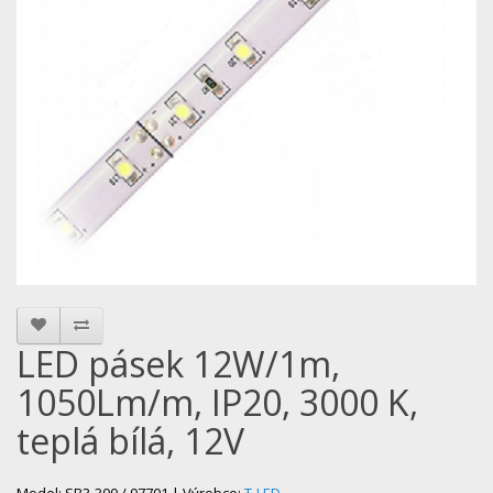
LED pásek 12W/1m,
1050Lm/m, IP20, 3000 K,
teplá bílá, 12V
Model: SB3-300 / 07701 | Výrobce:
T-LED