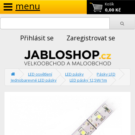
menu
Košík
0,00 Kč
Přihlásit se
Zaregistrovat se
LED osvětlení
LED pásky
Pásky LED
Jednobarevné LED pásky
LED pásky 12,5W/1m