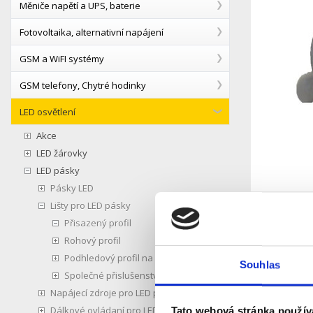
Měniče napětí a UPS, baterie
Fotovoltaika, alternativní napájení
GSM a WiFI systémy
GSM telefony, Chytré hodinky
LED osvětlení
Akce
LED žárovky
LED pásky
Pásky LED
Lišty pro LED pásky
Přisazený profil
Rohový profil
Podhledový profil na zafrézování
Popis
Souhlas
Společné přislušenství
Napájecí zdroje pro LED pásky
Koncovka 
Dálkové ovládaní pro LED pásky
Tato webová stránka použív