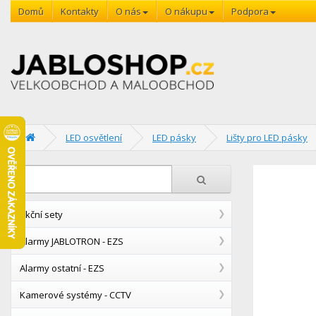
Domů
Kontakty
O nás
O nákupu
Podpora
LED osvětlení
LED pásky
Lišty pro LED pásky
Akční sety
Alarmy JABLOTRON - EZS
Alarmy ostatní - EZS
Kamerové systémy - CCTV