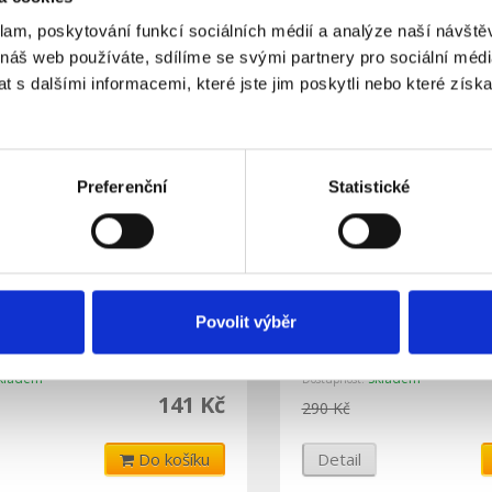
klam, poskytování funkcí sociálních médií a analýze naší návšt
a související výrobky
 náš web používáte, sdílíme se svými partnery pro sociální média
 s dalšími informacemi, které jste jim poskytli nebo které získa
Preferenční
Statistické
 profil FKU11 pro LED, s
Přisazený profil FKU11
Povolit výběr
plexi, 2m
kladem
Skladem
Dostupnost:
141 Kč
290 Kč
Do košíku
Detail