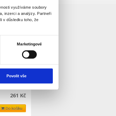
ěvnosti využíváme soubory
, inzerci a analýzy. Partneři
li v důsledku toho, že
Marketingové
 pro LED, s
Povolit vše
261 Kč
Do košíku