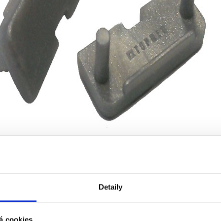
Ke stažení (0)
Detaily
Profilu FKU11( pár - 2ks) plastová
á cookies