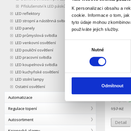
Příslušenství k LED páskům
K personalizaci obsahu a re
Podobné 
LED reflektory
cookie. Informace o tom, jak
LED stropní a nástěnná svítidla
tyto údaje mohou zkombinovat
LED panely
používáte jejich služby.
LED průmyslová svítidla
LED venkovní osvětlení
Výběr
Nutné
LED pouliční osvětlení
souhlasu
LED pracovní svítidla
LED koupelnová svítidla
LED kuchyňské osvětlení
LED stolní lampy
Přisazený
Odmítnout
Ostatní osvětlení
plexi, 1m
Automatizace
S
Dostupnost:
Regulace topení
157 Kč
Autosortiment
Detail
Kojenecké alarmy