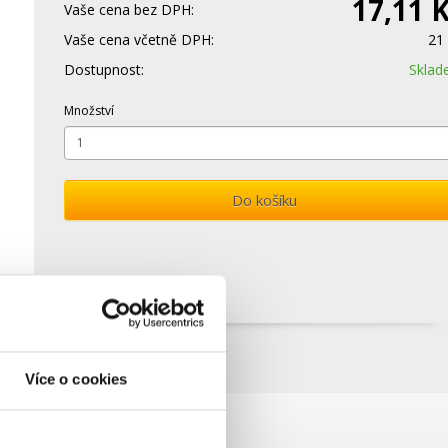
17,11 
Vaše cena bez DPH:
Vaše cena včetně DPH:
21
Dostupnost:
Skla
Množství
Do košíku
Více o cookies