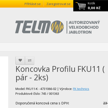
Košík
Přihlásit se
Zaregistrovat se
0,00 Kč
Koncovka Profilu FKU11 (
pár - 2ks)
Model: FKU11-K - 4731066-02 | Výrobce:
FK technics
Produktové číslo: 745 / 001363
Doporučená koncová cena s DPH:
23