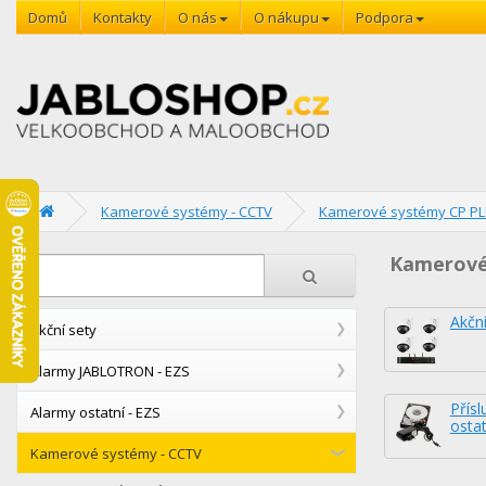
Domů
Kontakty
O nás
O nákupu
Podpora
Kamerové systémy - CCTV
Kamerové systémy CP P
Kamerové
Akční
Akční sety
Alarmy JABLOTRON - EZS
Přísl
Alarmy ostatní - EZS
ostat
Kamerové systémy - CCTV