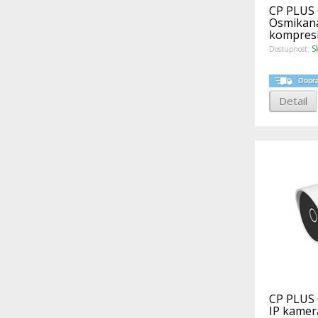
CP PLUS
Osmikaná
kompresí
AHD, TVI,
S
Dostupnost:
Detail
CP PLUS 
IP kamera