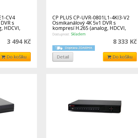
E1-CV4
CP PLUS CP-UVR-0801L1-4KI3-V2
 DVR s
Osmikanálový 4K 5v1 DVR s
g, HDCVI,
kompresí H.265 (analog, HDCVI,
AHD, TVI, IP
Skladem
Dostupnost:
3 494 Kč
8 333 Kč
Do košíku
Detail
Do košíku