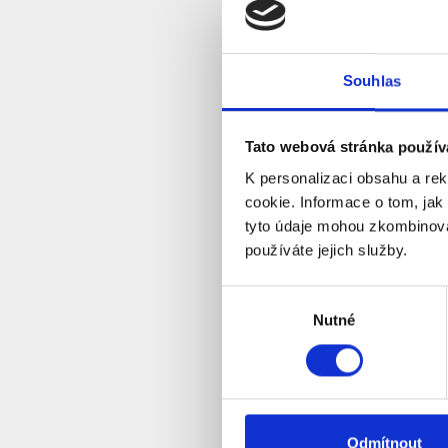
Souhlas
CP PLUS
Tato webová stránka použív
5.0 Mpix
duálním 
K personalizaci obsahu a re
S
Dostupnost:
cookie. Informace o tom, jak
tyto údaje mohou zkombinovat
používáte jejich služby.
Detail
Výběr
Nutné
souhlasu
Odmítnout