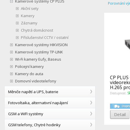
Kamerové systémy CP PLUS
Porovnání vý
Akční sety
Kamery
Záznamy
Chytrá domácnost
Příslušenství CCTV / ostatní
Kamerové systémy HIKVISION
Kamerové systémy TP-LINK
Wi-Fi kamery Eufy, Baseus
Policejní kamery
Kamery do auta
CP PLUS 
Domovní videotelefony
videorek
H.265 pro
Měniče napětí a UPS, baterie
kame
S
Dostupnost:
Fotovoltaika, alternativní napájení
GSM a WiFI systémy
Detail
GSM telefony, Chytré hodinky