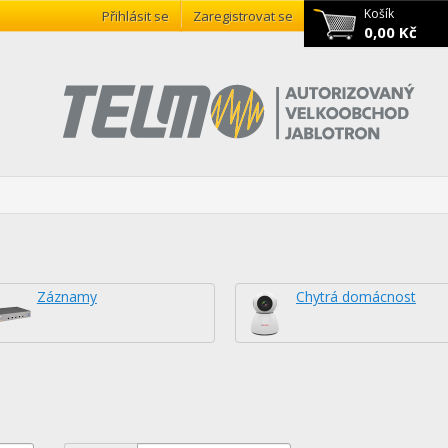
Košík
Přihlásit se
Zaregistrovat se
0,00 Kč
Záznamy
Chytrá domácnost