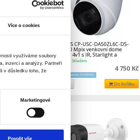
Více o cookies
2C 2.4 Mpix
CP PLUS CP-USC-DA50ZL6C-DS-
o speciální
2712 5.0 Mpix venkovní dome
m
kamera 4v1 s IR, Starlight a
ěvnosti využíváme soubory
mikrofonem
Skladem
Dostupnost:
, inzerci a analýzy. Partneři
3 398 Kč
4 750 Kč
li v důsledku toho, že
Do košíku
Detail
Do košíku
Marketingové
Povolit vše