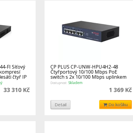
4-FI Síťový
CP PLUS CP-UNW-HPU4H2-48
 kompresí
Čtyřportový 10/100 Mbps PoE
esáti čtyř IP
switch s 2x 10/100 Mbps uplinkem
ný
Skladem
Dostupnost:
33 310 Kč
1 369 Kč
Detail
Do košíku