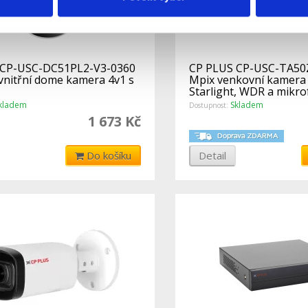
 CP-USC-DC51PL2-V3-0360
CP PLUS CP-USC-TA50Z
 vnitřní dome kamera 4v1 s
Mpix venkovní kamera 4
Starlight, WDR a mikr
kladem
Skladem
Dostupnost:
1 673 Kč
Do košíku
Detail