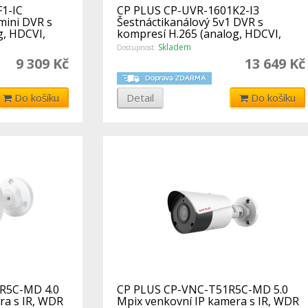
1-IC
CP PLUS CP-UVR-1601K2-I3
mini DVR s
Šestnáctikanálový 5v1 DVR s
g, HDCVI,
kompresí H.265 (analog, HDCVI,
AHD, TVI, IP)
Skladem
Dostupnost:
9 309 Kč
13 649 Kč
Do košíku
Detail
Do košíku
R5C-MD 4.0
CP PLUS CP-VNC-T51R5C-MD 5.0
ra s IR, WDR
Mpix venkovní IP kamera s IR, WDR