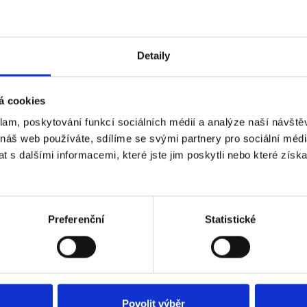
Detaily
 CP-URC-TC51PL3C-L-V2
CP PLUS CP-USC-CC24L
á cookies
 venkovní kamera 4v1 s
venkovní kamera 4v1 pr
přísvitem a mikrofonem
účely s IR a mikrofone
klam, poskytování funkcí sociálních médií a analýze naší návšt
kladem
Skladem
Dostupnost:
 náš web používáte, sdílíme se svými partnery pro sociální média
1 439 Kč
 s dalšími informacemi, které jste jim poskytli nebo které získa
Do košíku
Detail
Preferenční
Statistické
Povolit výběr