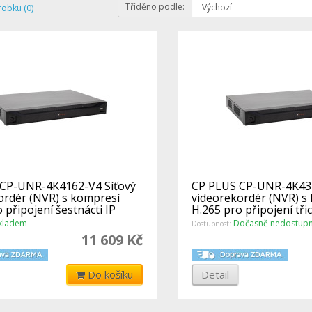
Tříděno podle:
robku (0)
CP-UNR-4K4162-V4 Síťový
CP PLUS CP-UNR-4K432
ordér (NVR) s kompresí
videorekordér (NVR) s
 připojení šestnácti IP
H.265 pro připojení třic
kladem
Dočasně nedostup
Dostupnost:
11 609 Kč
Do košíku
Detail