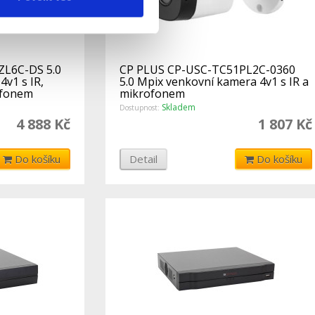
L6C-DS 5.0
CP PLUS CP-USC-TC51PL2C-0360
v1 s IR,
5.0 Mpix venkovní kamera 4v1 s IR a
ofonem
mikrofonem
Skladem
Dostupnost:
4 888 Kč
1 807 Kč
Do košíku
Detail
Do košíku