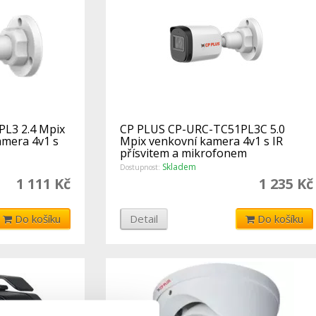
L3 2.4 Mpix
CP PLUS CP-URC-TC51PL3C 5.0
mera 4v1 s
Mpix venkovní kamera 4v1 s IR
přísvitem a mikrofonem
Skladem
Dostupnost:
1 111 Kč
1 235 Kč
Do košíku
Detail
Do košíku