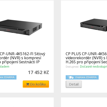
CP-UNR-4K5162-FI Síťový
CP PLUS CP-UNR-4K564
ordér (NVR) s kompresí
videorekordér (NVR) s
 připojení šestnácti IP
H.265 pro připojení šed
kladem
Dočasně nedostup
Dostupnost:
17 452 Kč
Do košíku
Detail