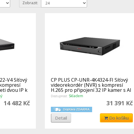
Zobrazit:
2-V4 Síťový
CP PLUS CP-UNR-4K4324-FI Síťový
 kompresí
videorekordér (NVR) s kompresí
eti dvou IP k
H.265 pro připojení 32 IP kamer s AI
ný
Skladem
Dostupnost:
14 482 Kč
31 391 Kč
Detail
Do košíku