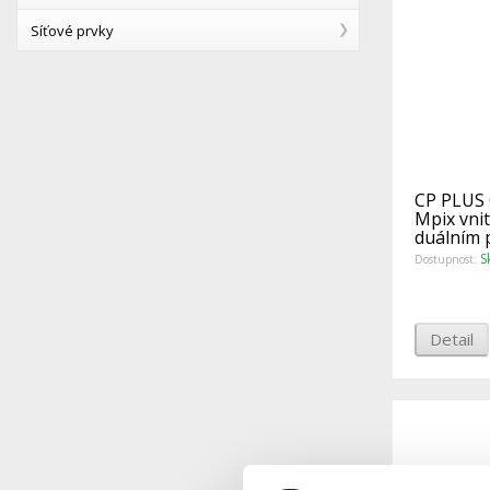
Síťové prvky
CP PLUS 
Mpix vni
duálním 
S
Dostupnost:
Detail