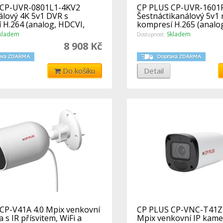
 CP-UVR-0801L1-4KV2
CP PLUS CP-UVR-1601F
lový 4K 5v1 DVR s
Šestnáctikanálový 5v1 
 H.264 (analog, HDCVI,
kompresí H.265 (analo
 IP)
AHD, TVI, I
kladem
Skladem
Dostupnost:
8 908 Kč
Do košíku
Detail
CP-V41A 4.0 Mpix venkovní
CP PLUS CP-VNC-T41Z
 s IR přísvitem, WiFi a
Mpix venkovní IP kame