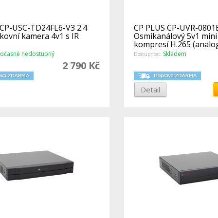
CP-USC-TD24FL6-V3 2.4
CP PLUS CP-UVR-0801
kovní kamera 4v1 s IR
Osmikanálový 5v1 mini
kompresí H.265 (analo
AHD, TVI, IP)
očasně nedostupný
Skladem
Dostupnost:
2 790 Kč
Detail