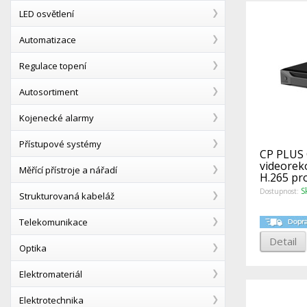
LED osvětlení
Automatizace
Regulace topení
Autosortiment
Kojenecké alarmy
Přístupové systémy
CP PLUS 
videorek
Měřící přístroje a nářadí
H.265 pro
kame
S
Dostupnost:
Strukturovaná kabeláž
Telekomunikace
Detail
Optika
Elektromateriál
Elektrotechnika