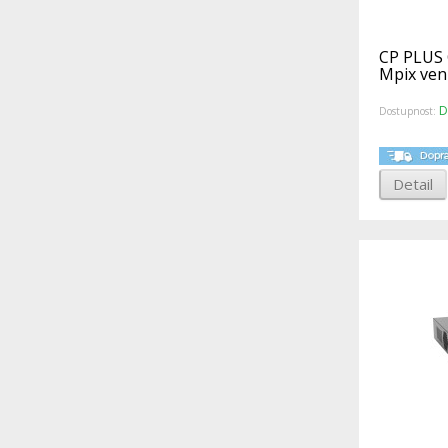
CP PLUS 
Mpix ven
D
Dostupnost:
Detail