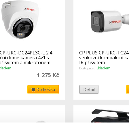
CP-URC-DC24PL3C-L 2.4
CP PLUS CP-URC-TC24P
třní dome kamera 4v1 s
venkovní kompaktní ka
přísvitem a mikrofonem
IR přísvitem
kladem
Skladem
Dostupnost:
1 275 Kč
Do košíku
Detail