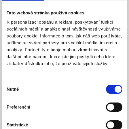
Doporučená koncová cena s DPH:
580 Kč
431,00 Kč
Tato webová stránka používá cookies
Vaše cena bez DPH:
K personalizaci obsahu a reklam, poskytování funkcí
Vaše cena včetně DPH:
522 Kč
sociálních médií a analýze naší návštěvnosti využíváme
Dostupnost:
Skladem
soubory cookie. Informace o tom, jak náš web používáte,
sdílíme se svými partnery pro sociální média, inzerci a
Množství
analýzy. Partneři tyto údaje mohou zkombinovat s
dalšími informacemi, které jste jim poskytli nebo které
získali v důsledku toho, že používáte jejich služby.
Do košíku
Výběr
Nutné
souhlasu
Popis
Preferenční
Specifikace
Statistické
Ke stažení (1)