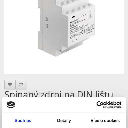
Spínaný zdroj na DIN lištu
12V / 54W, 4,5A
Model: FKPWR50 -12 DIN Y - 4739982-08 | Výrobce:
FK technics
Souhlas
Detaily
Více o cookies
Produktové číslo: 745 / 005173