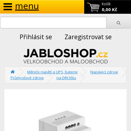
menu
Košík
0,00 Kč
Přihlásit se
Zaregistrovat se
Měniče napětí a UPS, baterie
Napájecí zdroje
Průmyslové zdroje
na DIN lištu