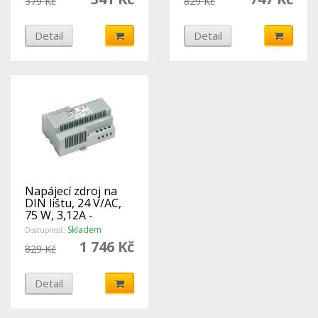
379 Kč
829 Kč
Detail
Detail
Napájecí zdroj na
DIN lištu, 24 V/AC,
75 W, 3,12A -
COMATEC
Skladem
Dostupnost:
1 746 Kč
829 Kč
Detail