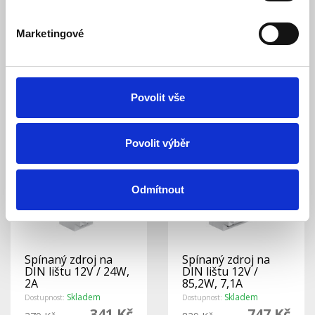
Marketingové
Spínaný zdroj 230 V / 12 V, 4,5 A (50 W) na DIN lištu. Tento
zdroj je vhodný např. pro napájení LED pásků vyžadujících
dobře stabilizované stejnosměrné napětí 12 V. Maximální
proudové zatížení zdroje je 4,5 A.
Povolit vše
Podobné a související výrobky
Povolit výběr
Odmítnout
Spínaný zdroj na
Spínaný zdroj na
DIN lištu 12V / 24W,
DIN lištu 12V /
2A
85,2W, 7,1A
Skladem
Skladem
Dostupnost:
Dostupnost:
341 Kč
747 Kč