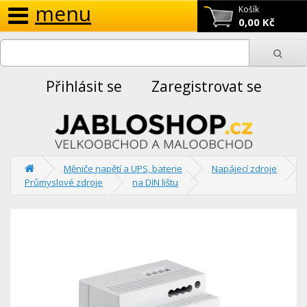
menu
Košík
0,00 Kč
Přihlásit se
Zaregistrovat se
Měniče napětí a UPS, baterie
Napájecí zdroje
Průmyslové zdroje
na DIN lištu