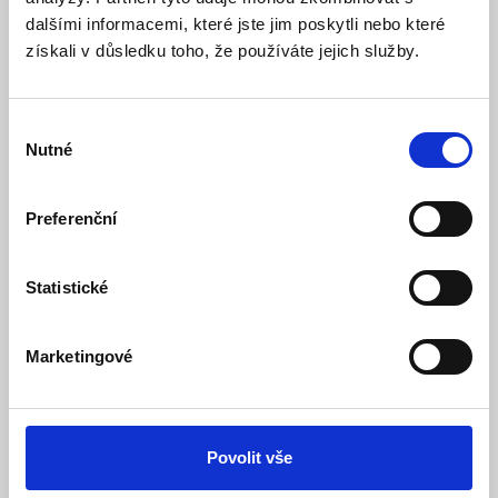
dalšími informacemi, které jste jim poskytli nebo které
Doporučená koncová cena s DPH:
829 Kč
617,00 Kč
získali v důsledku toho, že používáte jejich služby.
Vaše cena bez DPH:
Vaše cena včetně DPH:
747 Kč
Dostupnost:
Skladem
Výběr
Nutné
souhlasu
Množství
Preferenční
Do košíku
Statistické
Marketingové
Popis
Specifikace
Povolit vše
Ke stažení (1)