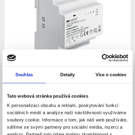
Souhlas
Detaily
Více o cookies
Spínaný zdroj na DIN lištu
Tato webová stránka používá cookies
K personalizaci obsahu a reklam, poskytování funkcí
12V / 85,2W, 7,1A
sociálních médií a analýze naší návštěvnosti využíváme
soubory cookie. Informace o tom, jak náš web používáte,
Model: FKPWR85 -12 DIN Y - 4739984-08 | Výrobce:
FK technics
sdílíme se svými partnery pro sociální média, inzerci a
Produktové číslo: 745 / 005174
analýzy. Partneři tyto údaje mohou zkombinovat s